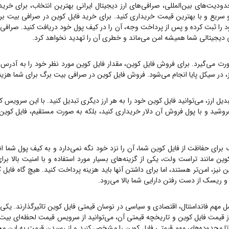
دودیت‌های بین‌المللی، صرافی‌های ارز دیجیتال ایرانی بهترین انتخاب، برای خری
سریع و با بهترین قیمت خریداری کنید. برای خرید
فایل کوین
در صرافی بیت برگ
را ثبت کرده و پس از پرداخت وجه، آن را در کیف پول خود دریافت کنید. صرافی بیت برگ یک صراف
یی دیجیتالی شما همیشه امن می‌ماند و خطری آن را تهدید نخواهد کرد.
رت می‌گیرد. برای فروش
فایل کوین
، مقدار
فایل کوین
مورد نظر خود را به آدرس 
ز، در سیکل پایا انجام می‌شود. فروش
فایل کوین
در صرافی بیت برگ برای شما هزینه
یل ارز، می‌توانید
فایل کوین
خود را به هر ارز دیگری تبدیل کنید. با این سرویس کا
روشید و با پول فروش آن دلار خریداری کنید، بلکه به صورت مستقیم،
فایل کوین
 برای حفاظت از
فایل کوین
شما، آن را نزد خود نگه نمی‌دارد و به کیف پول شما ان
کوین
مانند تراست ولت، یکی از گزینه‌های بسیار مورد استفاده و با امنیت بالا بر
ن
نیز، امن‌تر هستند، اما برای داشتن آنها باید هزینه پرداخت کنید. هیچ گاه
فایل 
د و ریسک از دست رفتن دارایی شما بالا می‌رود.
مل مهم فاندامنتال، اقتصادی و سیاسی در نوسان قیمتی
فایل کوین
تاثیرگذارند. یکی
ز قیمت
فایل کوین
و تاریخچه قیمتی آن، می‌توانید از سرویس قیمت لحظه‌ای بیت
تا محدوده‌های مهم قیمتی
فایل کوین
را مشخص کنید و از رسیدن قیمت به این محد