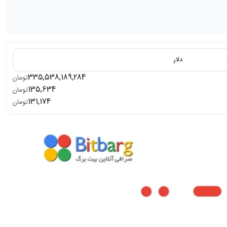
دلار
335,538,189,284
تومان
135,634
تومان
131,174
تومان