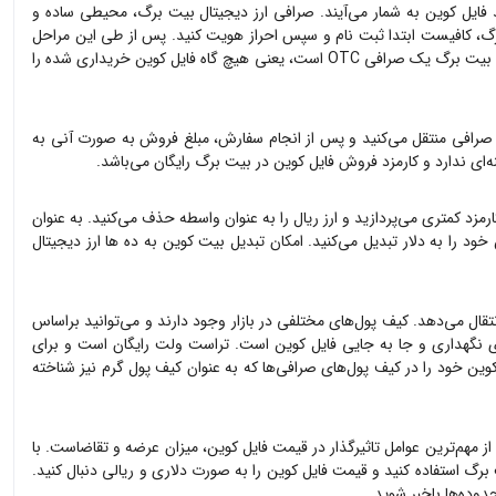
د
فایل کوین
به شمار می‌آیند. صرافی ارز دیجیتال بیت برگ، محیطی ساده و
، کافیست ابتدا ثبت نام و سپس احراز هویت کنید. پس از طی این مراحل
ی OTC است، یعنی هیچ گاه
فایل کوین
خریداری شده را
صرافی منتقل می‌کنید و پس از انجام سفارش، مبلغ فروش به صورت آنی به
‌ای ندارد و کارمزد فروش
فایل کوین
در بیت برگ رایگان می‌باشد.
رمزد کمتری می‌پردازید و ارز ریال را به عنوان واسطه حذف می‌کنید. به عنوان
خود را به دلار تبدیل می‌کنید. امکان تبدیل بیت کوین به ده ها ارز دیجیتال
تقال می‌دهد. کیف پول‌های مختلفی در بازار وجود دارند و می‌توانید براساس
ای نگهداری و جا به جایی
فایل کوین
است. تراست ولت رایگان است و برای
کوین
خود را در کیف پول‌های صرافی‌ها که به عنوان کیف پول گرم نیز شناخته
 از مهم‌ترین عوامل تاثیرگذار در قیمت
فایل کوین
، میزان عرضه و تقاضاست. با
 برگ استفاده کنید و قیمت
فایل کوین
را به صورت دلاری و ریالی دنبال کنید.
وده‌ها باخبر شوید.