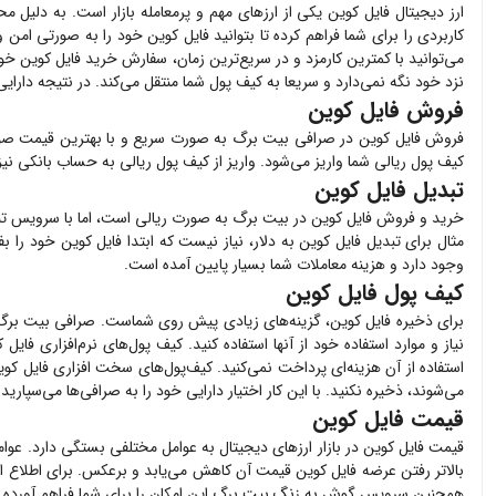
ارز دیجیتال
فایل کوین
یکی از ارزهای مهم و پرمعامله بازار است. به دلیل مح
کاربردی را برای شما فراهم کرده تا بتوانید
فایل کوین
خود را به صورتی امن و 
می‌توانید با کمترین کارمزد و در سریع‌ترین زمان، سفارش خرید
فایل کوین
خود 
نزد خود نگه نمی‌دارد و سریعا به کیف پول شما منتقل می‌کند. در نتیجه دارا
فروش فایل کوین
فروش
فایل کوین
در صرافی بیت برگ به صورت سریع و با بهترین قیمت صو
کیف پول ریالی شما واریز می‌شود. واریز از کیف پول ریالی به حساب بانکی نی
تبدیل فایل کوین
خرید و فروش
فایل کوین
در بیت برگ به صورت ریالی است، اما با سرویس تبد
مثال برای تبدیل
فایل کوین
به دلار، نیاز نیست که ابتدا
فایل کوین
خود را بف
وجود دارد و هزینه معاملات شما بسیار پایین آمده است.
کیف پول فایل کوین
برای ذخیره
فایل کوین
، گزینه‌های زیادی پیش روی شماست. صرافی بیت برگ
نیاز و موارد استفاده خود از آنها استفاده کنید. کیف پول‌های نرم‌افزاری
فایل 
استفاده از آن هزینه‌ای پرداخت نمی‌کنید. کیف‌پول‌های سخت افزاری
فایل کوی
می‌شوند، ذخیره نکنید. با این کار اختیار دارایی خود را به صرافی‌ها می‌سپاری
قیمت فایل کوین
قیمت
فایل کوین
در بازار ارزهای دیجیتال به عوامل مختلفی بستگی دارد. عوا
بالاتر رفتن عرضه
فایل کوین
قیمت آن کاهش می‌یابد و برعکس. برای اطلاع ا
همچنین سرویس گوش به زنگ بیت برگ این امکان را برای شما فراهم آورده 