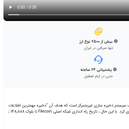
🔴 بیش از ۲۵۰۰ نوع ارز
تنها صرافی در ایران
🟢 پشتیبانی ۲۴ ساعته
حتی در ایام تعطیل
 با نماد FIL یکی از انواع ارزهای دیجیتال است که مشابه با ارز دیجیتال بیت کوین یک شبکه پرداخت متن باز مبتنی بر بلاک چین است. Filecoin یک سیستم ذخیره سازی غیرمتمرکز است که هدف آن "ذخیره مهمترین اطلاعات
بشری" است. این پروژه در سال 2017 با عرضه اولیه سکه (ICO) 205 میلیون دلار سرمایه جمع آوری کرد و در ابتدا تاریخ راه اندازی اواسط سال 2019 را برنامه ریزی کرد. با این حال ، تاریخ راه اندازی شبکه اصلی Filecoin تا بلوک 148،888 ،