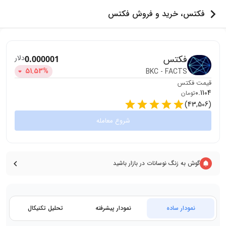
فکتس، خرید و فروش فکتس
فکتس
دلار
0.000001
51.53
%
BKC
-
FACTS
قیمت
فکتس
0.1104
تومان
)
43,506
(
شروع معامله
گوش به زنگ نوسانات در بازار باشید
نمودار ساده
نمودار پیشرفته
تحلیل تکنیکال