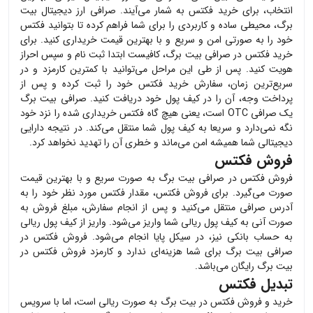
انتخاب، برای خرید
فکتس
به شمار می‌آیند. صرافی ارز دیجیتال بیت
برگ، محیطی ساده و کاربردی را برای شما فراهم کرده تا بتوانید
فکتس
خود را به صورتی امن و سریع و با بهترین قیمت خریداری کنید. برای
خرید
فکتس
در صرافی بیت برگ، کافیست ابتدا ثبت نام و سپس احراز
هویت کنید. پس از طی این مراحل می‌توانید با کمترین کارمزد و در
سریع‌ترین زمان، سفارش خرید
فکتس
خود را ثبت کرده و پس از
پرداخت وجه، آن را در کیف پول خود دریافت کنید. صرافی بیت برگ
یک صرافی OTC است، یعنی هیچ گاه
فکتس
خریداری شده را نزد خود
نگه نمی‌دارد و سریعا به کیف پول شما منتقل می‌کند. در نتیجه دارایی
دیجیتالی شما همیشه امن می‌ماند و خطری آن را تهدید نخواهد کرد.
فروش فکتس
فروش
فکتس
در صرافی بیت برگ به صورت سریع و با بهترین قیمت
صورت می‌گیرد. برای فروش
فکتس
، مقدار
فکتس
مورد نظر خود را به
آدرس صرافی منتقل می‌کنید و پس از انجام سفارش، مبلغ فروش به
صورت آنی به کیف پول ریالی شما واریز می‌شود. واریز از کیف پول ریالی
به حساب بانکی نیز، در سیکل پایا انجام می‌شود. فروش
فکتس
در
صرافی بیت برگ برای شما هزینه‌ای ندارد و کارمزد فروش
فکتس
در
بیت برگ رایگان می‌باشد.
تبدیل فکتس
خرید و فروش
فکتس
در بیت برگ به صورت ریالی است، اما با سرویس