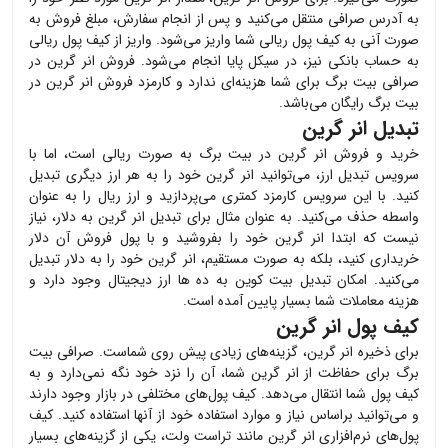
به آدرس صرافی منتقل می‌کنید و پس از انجام سفارش، مبلغ فروش به
صورت آنی به کیف پول ریالی شما واریز می‌شود. واریز از کیف پول ریالی
به حساب بانکی نیز، در سیکل پایا انجام می‌شود. فروش
انر گرین
در
صرافی بیت برگ برای شما هزینه‌ای ندارد و کارمزد فروش
انر گرین
در
بیت برگ رایگان می‌باشد.
تبدیل انر گرین
خرید و فروش
انر گرین
در بیت برگ به صورت ریالی است، اما با
سرویس تبدیل ارز، می‌توانید
انر گرین
خود را به هر ارز دیگری تبدیل
کنید. با این سرویس کارمزد کمتری می‌پردازید و ارز ریال را به عنوان
واسطه حذف می‌کنید. به عنوان مثال برای تبدیل
انر گرین
به دلار، نیاز
نیست که ابتدا
انر گرین
خود را بفروشید و با پول فروش آن دلار
خریداری کنید، بلکه به صورت مستقیم،
انر گرین
خود را به دلار تبدیل
می‌کنید. امکان تبدیل بیت کوین به ده ها ارز دیجیتال وجود دارد و
هزینه معاملات شما بسیار پایین آمده است.
کیف پول انر گرین
برای ذخیره
انر گرین
، گزینه‌های زیادی پیش روی شماست. صرافی بیت
برگ برای حفاظت از
انر گرین
شما، آن را نزد خود نگه نمی‌دارد و به
کیف پول شما انتقال می‌دهد. کیف پول‌های مختلفی در بازار وجود دارند
و می‌توانید براساس نیاز و موارد استفاده خود از آنها استفاده کنید. کیف
پول‌های نرم‌افزاری
انر گرین
مانند تراست ولت، یکی از گزینه‌های بسیار