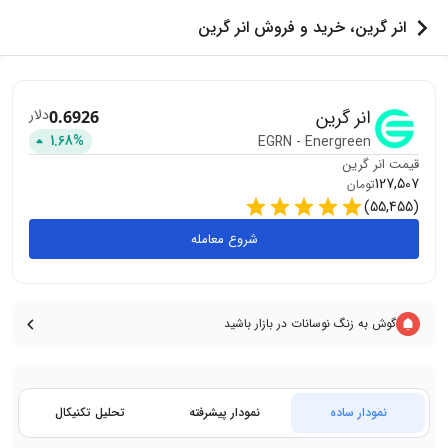
انر گرین، خرید و فروش انر گرین
انر گرین
دلار
0.6926
1.68
%
EGRN
-
Energreen
قیمت
انر گرین
127,507
تومان
)
55,455
(
شروع معامله
گوش به زنگ نوسانات در بازار باشید
نمودار ساده
نمودار پیشرفته
تحلیل تکنیکال