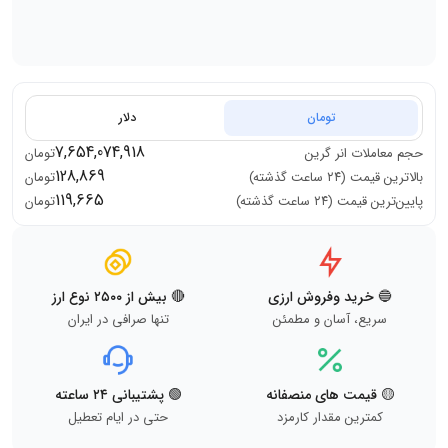
تومان
دلار
7,654,074,918
حجم معاملات
انر گرین
تومان
128,869
بالاترین قیمت (۲۴ ساعت گذشته)
تومان
119,665
پایین‌ترین قیمت (۲۴ ساعت گذشته)
تومان
🔵 خرید وفروش ارزی
🔴 بیش از ۲۵۰۰ نوع ارز
سریع، آسان و مطمئن
تنها صرافی در ایران
🟡 قیمت های منصفانه
🟢 پشتیبانی ۲۴ ساعته
کمترین مقدار کارمزد
حتی در ایام تعطیل