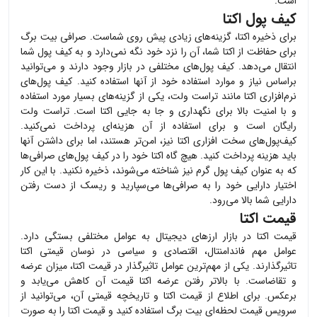
است.
کیف پول اکتا
برای ذخیره
اکتا
، گزینه‌های زیادی پیش روی شماست. صرافی بیت برگ
برای حفاظت از
اکتا
شما، آن را نزد خود نگه نمی‌دارد و به کیف پول شما
انتقال می‌دهد. کیف پول‌های مختلفی در بازار وجود دارند و می‌توانید
براساس نیاز و موارد استفاده خود از آنها استفاده کنید. کیف پول‌های
نرم‌افزاری
اکتا
مانند تراست ولت، یکی از گزینه‌های بسیار مورد استفاده
و با امنیت بالا برای نگهداری و جا به جایی
اکتا
است. تراست ولت
رایگان است و برای استفاده از آن هزینه‌ای پرداخت نمی‌کنید.
کیف‌پول‌های سخت افزاری
اکتا
نیز، امن‌تر هستند، اما برای داشتن آنها
باید هزینه پرداخت کنید. هیچ گاه
اکتا
خود را در کیف پول‌های صرافی‌ها
که به عنوان کیف پول گرم نیز شناخته می‌شوند، ذخیره نکنید. با این کار
اختیار دارایی خود را به صرافی‌ها می‌سپارید و ریسک از دست رفتن
دارایی شما بالا می‌رود.
قیمت اکتا
قیمت
اکتا
در بازار ارزهای دیجیتال به عوامل مختلفی بستگی دارد.
عوامل مهم فاندامنتال، اقتصادی و سیاسی در نوسان قیمتی
اکتا
تاثیرگذارند. یکی از مهم‌ترین عوامل تاثیرگذار در قیمت
اکتا
، میزان عرضه
و تقاضاست. با بالاتر رفتن عرضه
اکتا
قیمت آن کاهش می‌یابد و
برعکس. برای اطلاع از قیمت
اکتا
و تاریخچه قیمتی آن، می‌توانید از
سرویس قیمت لحظه‌ای بیت برگ استفاده کنید و قیمت
اکتا
را به صورت