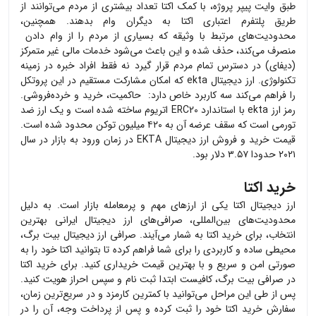
طبق وایت پیپر پروژه، با کمک اکتا تعداد بیشتری از مردم می‌توانند از
طریق پلتفرم اعتباری اکتا به دیگران وام بدهند. همچنین،
محدودیت‌های مرتبط با وثیقه که بسیاری از مردم را از وام دادن
منصرف می‌کند، حذف شده و این باعث می‌شود خدمات مالی غیر متمرکز
(دیفای) در دسترس تمام مردم قرار گیرد نه فقط افراد خبره در زمینه
تکنولوژی. ارز دیجیتال ekta که امکان مشارکت مستقیم در این پروتکل
را فراهم می‌کند سه کاربرد خاص دارد: حاکمیت، خرید و خرده‌فروشی.
رمز ارز ekta با استاندارد ERC20 اتریوم ساخته شده است و یک ارز ضد
تورمی است که سقف عرضه آن به ۴۲۰ میلیون توکن محدود شده است.
قیمت خرید و فروش ارز دیجیتال EKTA در زمان ورود به بازار در سال
۲۰۲۱ حدودا ۳.۵۷ دلار بود.
خرید اکتا
ارز دیجیتال
اکتا
یکی از ارزهای مهم و پرمعامله بازار است. به دلیل
محدودیت‌های بین‌المللی، صرافی‌های ارز دیجیتال ایرانی بهترین
انتخاب، برای خرید
اکتا
به شمار می‌آیند. صرافی ارز دیجیتال بیت برگ،
محیطی ساده و کاربردی را برای شما فراهم کرده تا بتوانید
اکتا
خود را به
صورتی امن و سریع و با بهترین قیمت خریداری کنید. برای خرید
اکتا
در صرافی بیت برگ، کافیست ابتدا ثبت نام و سپس احراز هویت کنید.
پس از طی این مراحل می‌توانید با کمترین کارمزد و در سریع‌ترین زمان،
سفارش خرید
اکتا
خود را ثبت کرده و پس از پرداخت وجه، آن را در