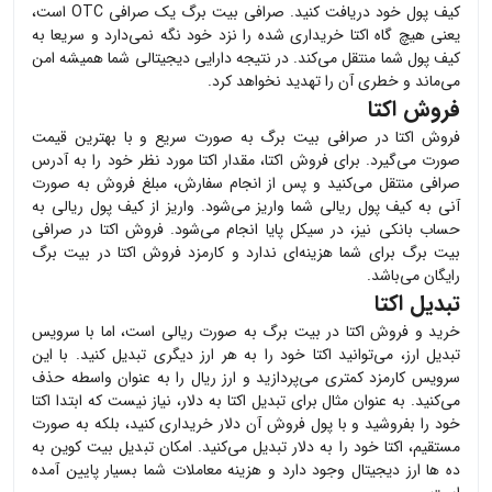
کیف پول خود دریافت کنید. صرافی بیت برگ یک صرافی OTC است،
یعنی هیچ گاه
اکتا
خریداری شده را نزد خود نگه نمی‌دارد و سریعا به
کیف پول شما منتقل می‌کند. در نتیجه دارایی دیجیتالی شما همیشه امن
می‌ماند و خطری آن را تهدید نخواهد کرد.
فروش اکتا
فروش
اکتا
در صرافی بیت برگ به صورت سریع و با بهترین قیمت
صورت می‌گیرد. برای فروش
اکتا
، مقدار
اکتا
مورد نظر خود را به آدرس
صرافی منتقل می‌کنید و پس از انجام سفارش، مبلغ فروش به صورت
آنی به کیف پول ریالی شما واریز می‌شود. واریز از کیف پول ریالی به
حساب بانکی نیز، در سیکل پایا انجام می‌شود. فروش
اکتا
در صرافی
بیت برگ برای شما هزینه‌ای ندارد و کارمزد فروش
اکتا
در بیت برگ
رایگان می‌باشد.
تبدیل اکتا
خرید و فروش
اکتا
در بیت برگ به صورت ریالی است، اما با سرویس
تبدیل ارز، می‌توانید
اکتا
خود را به هر ارز دیگری تبدیل کنید. با این
سرویس کارمزد کمتری می‌پردازید و ارز ریال را به عنوان واسطه حذف
می‌کنید. به عنوان مثال برای تبدیل
اکتا
به دلار، نیاز نیست که ابتدا
اکتا
خود را بفروشید و با پول فروش آن دلار خریداری کنید، بلکه به صورت
مستقیم،
اکتا
خود را به دلار تبدیل می‌کنید. امکان تبدیل بیت کوین به
ده ها ارز دیجیتال وجود دارد و هزینه معاملات شما بسیار پایین آمده