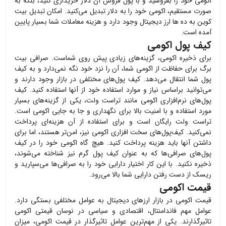
اکومی
خود را بفروشید و با پول فروش آن دلار خریداری کنید، بلکه به
صورت مستقیم،
اکومی
خود را به دلار تبدیل می‌کنید. امکان تبدیل بیت
کوین به ده ها ارز دیجیتال وجود دارد و هزینه معاملات شما بسیار پایین
آمده است.
کیف پول اکومی
برای ذخیره
اکومی
، گزینه‌های زیادی پیش روی شماست. صرافی بیت
برگ برای حفاظت از
اکومی
شما، آن را نزد خود نگه نمی‌دارد و به کیف
پول شما انتقال می‌دهد. کیف پول‌های مختلفی در بازار وجود دارند و
می‌توانید براساس نیاز و موارد استفاده خود از آنها استفاده کنید. کیف
پول‌های نرم‌افزاری
اکومی
مانند تراست ولت، یکی از گزینه‌های بسیار
مورد استفاده و با امنیت بالا برای نگهداری و جا به جایی
اکومی
است.
تراست ولت رایگان است و برای استفاده از آن هزینه‌ای پرداخت
نمی‌کنید. کیف‌پول‌های سخت افزاری
اکومی
نیز، امن‌تر هستند، اما برای
داشتن آنها باید هزینه پرداخت کنید. هیچ گاه
اکومی
خود را در کیف
پول‌های صرافی‌ها که به عنوان کیف پول گرم نیز شناخته می‌شوند،
ذخیره نکنید. با این کار اختیار دارایی خود را به صرافی‌ها می‌سپارید و
ریسک از دست رفتن دارایی شما بالا می‌رود.
قیمت اکومی
قیمت
اکومی
در بازار ارزهای دیجیتال به عوامل مختلفی بستگی دارد.
عوامل مهم فاندامنتال، اقتصادی و سیاسی در نوسان قیمتی
اکومی
تاثیرگذارند. یکی از مهم‌ترین عوامل تاثیرگذار در قیمت
اکومی
، میزان