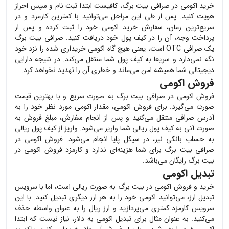
خرید
اکومی
در صرافی بیت برگ، کافیست ابتدا ثبت نام و سپس احراز
هویت کنید. پس از طی این مراحل می‌توانید با کمترین کارمزد و در
سریع‌ترین زمان، سفارش خرید
اکومی
خود را ثبت کرده و پس از
پرداخت وجه، آن را در کیف پول خود دریافت کنید. صرافی بیت برگ
یک صرافی OTC است، یعنی هیچ گاه
اکومی
خریداری شده را نزد خود
نگه نمی‌دارد و سریعا به کیف پول شما منتقل می‌کند. در نتیجه دارایی
دیجیتالی شما همیشه امن می‌ماند و خطری آن را تهدید نخواهد کرد.
فروش اکومی
فروش
اکومی
در صرافی بیت برگ به صورت سریع و با بهترین قیمت
صورت می‌گیرد. برای فروش
اکومی
، مقدار
اکومی
مورد نظر خود را به
آدرس صرافی منتقل می‌کنید و پس از انجام سفارش، مبلغ فروش به
صورت آنی به کیف پول ریالی شما واریز می‌شود. واریز از کیف پول ریالی
به حساب بانکی نیز، در سیکل پایا انجام می‌شود. فروش
اکومی
در
صرافی بیت برگ برای شما هزینه‌ای ندارد و کارمزد فروش
اکومی
در
بیت برگ رایگان می‌باشد.
تبدیل اکومی
خرید و فروش
اکومی
در بیت برگ به صورت ریالی است، اما با سرویس
تبدیل ارز، می‌توانید
اکومی
خود را به هر ارز دیگری تبدیل کنید. با این
سرویس کارمزد کمتری می‌پردازید و ارز ریال را به عنوان واسطه حذف
می‌کنید. به عنوان مثال برای تبدیل
اکومی
به دلار، نیاز نیست که ابتدا