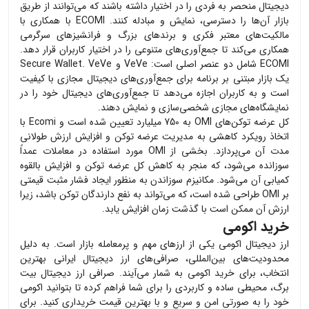
دیجیتال منحصر به فردی را در اختیار داشته باشند که می‌توانند از طریق
بازار آن‌ها را دسترسی، نمایش و مبادله کنند. ECOMI با همکاری با
مالکیت‌های معتبر فکری و برندهای بزرگ و فرانشیزهای سرگرمی
همکاری می‌کند تا جمع‌آوری‌های متنوعی را در اختیار کاربران قرار دهد.
ECOMI شامل دو عنصر اصلی است: VeVe و Secure Wallet. VeVe
یک بازار مبتنی بر برنامه برای جمع‌آوری‌های دیجیتال مجازی با کیفیت
است و به کاربران اجازه می‌دهد تا جمع‌آوری‌های دیجیتال خود را در
نمایشگاه‌های مجازی شخصی‌سازی و نمایش دهند.
کل عرضه توکن‌های OMI به 750 میلیارد تعیین شده است و Ecomi با
اتخاذ رویکرد کاهشی به مدیریت عرضه توکن و افزایش ارزش طولانی
مدت آن می‌پردازد. بخشی از OMI مورد استفاده در معاملات عمداً
سوزانده می‌شود، که منجر به کاهش کل عرضه توکن و افزایش بالقوه
کمیابی آن می‌شود. مکانیزم سوزاندن به منظور ایجاد فشار مثبت قیمتی
بر OMI طراحی شده است، که می‌تواند به نفع دارندگان توکن باشد، زیرا
ارزش آن ممکن است با گذشت زمان افزایش یابد.
خرید اکومی
ارز دیجیتال
اکومی
یکی از ارزهای مهم و پرمعامله بازار است. به دلیل
محدودیت‌های بین‌المللی، صرافی‌های ارز دیجیتال ایرانی بهترین
انتخاب، برای خرید
اکومی
به شمار می‌آیند. صرافی ارز دیجیتال بیت
برگ، محیطی ساده و کاربردی را برای شما فراهم کرده تا بتوانید
اکومی
خود را به صورتی امن و سریع و با بهترین قیمت خریداری کنید. برای