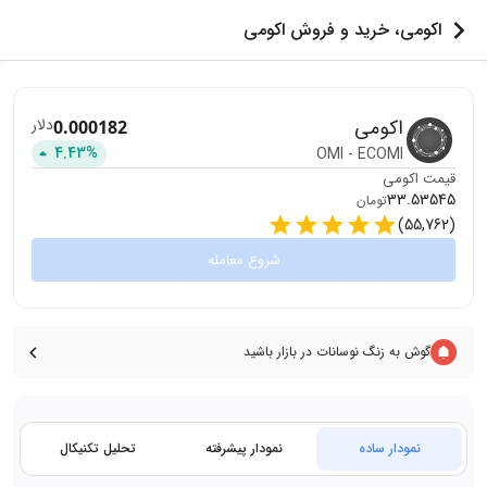
اکومی، خرید و فروش اکومی
اکومی
دلار
0.000182
4.43
%
OMI
-
ECOMI
قیمت
اکومی
33.53545
تومان
)
55,762
(
شروع معامله
گوش به زنگ نوسانات در بازار باشید
نمودار ساده
نمودار پیشرفته
تحلیل تکنیکال