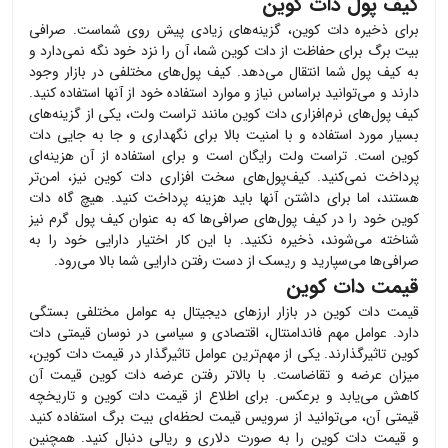
کیف پول دات کوین
برای ذخیره
دات کوین
، گزینه‌های زیادی پیش روی شماست. صرافی
بیت برگ برای حفاظت از
دات کوین
شما، آن را نزد خود نگه نمی‌دارد و
به کیف پول شما انتقال می‌دهد. کیف پول‌های مختلفی در بازار وجود
دارند و می‌توانید براساس نیاز و موارد استفاده خود از آنها استفاده کنید.
کیف پول‌های نرم‌افزاری
دات کوین
مانند تراست ولت، یکی از گزینه‌های
بسیار مورد استفاده و با امنیت بالا برای نگهداری و جا به جایی
دات
کوین
است. تراست ولت رایگان است و برای استفاده از آن هزینه‌ای
پرداخت نمی‌کنید. کیف‌پول‌های سخت افزاری
دات کوین
نیز، امن‌تر
هستند، اما برای داشتن آنها باید هزینه پرداخت کنید. هیچ گاه
دات
کوین
خود را در کیف پول‌های صرافی‌ها که به عنوان کیف پول گرم نیز
شناخته می‌شوند، ذخیره نکنید. با این کار اختیار دارایی خود را به
صرافی‌ها می‌سپارید و ریسک از دست رفتن دارایی شما بالا می‌رود.
قیمت دات کوین
قیمت
دات کوین
در بازار ارزهای دیجیتال به عوامل مختلفی بستگی
دارد. عوامل مهم فاندامنتال، اقتصادی و سیاسی در نوسان قیمتی
دات
کوین
تاثیرگذارند. یکی از مهم‌ترین عوامل تاثیرگذار در قیمت
دات کوین
،
میزان عرضه و تقاضاست. با بالاتر رفتن عرضه
دات کوین
قیمت آن
کاهش می‌یابد و برعکس. برای اطلاع از قیمت
دات کوین
و تاریخچه
قیمتی آن، می‌توانید از سرویس قیمت لحظه‌ای بیت برگ استفاده کنید
و قیمت
دات کوین
را به صورت دلاری و ریالی دنبال کنید. همچنین