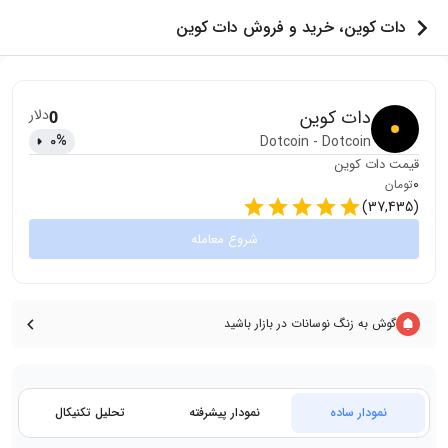
دات کوین، خرید و فروش دات کوین
دات کوین
دلار
0
0
%
Dotcoin
-
Dotcoin
قیمت
دات کوین
0
تومان
)
37,435
(
شروع معامله
گوش به زنگ نوسانات در بازار باشید
نمودار ساده
نمودار پیشرفته
تحلیل تکنیکال