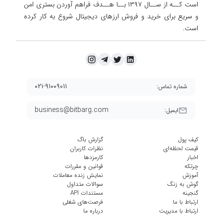
است کــه از ســال ۱۳۹۷ بــا هــدف فراهم آوردن
بستری امن
و سریع برای خرید و فروش ارزهای دیجیتال شروع به کار کرده
است.
۰۲۱-۹۱۰۰۹۰۱۱
شماره تماس:
business@bitbarg.com
ایمیل:
کیف پول
گزارش باگ
قیمت لحظه‌ای
نظرات کاربران
اخبار
کارمزد‌ها
چرتکه
قوانین و مقررات
آموزش
نمایش زنده معاملات
گوش به زنگ
سوالات متداول
گنجینه
مستندات API
ارتباط با ما
فرصت‌های شغلی
ارتباط با مدیریت
درباره ما