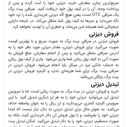
سریع‌ترین زمان، سفارش خرید
دیزنی
خود را ثبت کرده و پس از
پرداخت وجه، آن را در کیف پول خود دریافت کنید. صرافی بیت برگ
یک صرافی OTC است، یعنی هیچ گاه
دیزنی
خریداری شده را نزد خود
نگه نمی‌دارد و سریعا به کیف پول شما منتقل می‌کند. در نتیجه دارایی
دیجیتالی شما همیشه امن می‌ماند و خطری آن را تهدید نخواهد کرد.
فروش دیزنی
فروش
دیزنی
در صرافی بیت برگ به صورت سریع و با بهترین قیمت
صورت می‌گیرد. برای فروش
دیزنی
، مقدار
دیزنی
مورد نظر خود را به
آدرس صرافی منتقل می‌کنید و پس از انجام سفارش، مبلغ فروش به
صورت آنی به کیف پول ریالی شما واریز می‌شود. واریز از کیف پول ریالی
به حساب بانکی نیز، در سیکل پایا انجام می‌شود. فروش
دیزنی
در
صرافی بیت برگ برای شما هزینه‌ای ندارد و کارمزد فروش
دیزنی
در
بیت برگ رایگان می‌باشد.
تبدیل دیزنی
خرید و فروش
دیزنی
در بیت برگ به صورت ریالی است، اما با سرویس
تبدیل ارز، می‌توانید
دیزنی
خود را به هر ارز دیگری تبدیل کنید. با این
سرویس کارمزد کمتری می‌پردازید و ارز ریال را به عنوان واسطه حذف
می‌کنید. به عنوان مثال برای تبدیل
دیزنی
به دلار، نیاز نیست که ابتدا
دیزنی
خود را بفروشید و با پول فروش آن دلار خریداری کنید، بلکه به
صورت مستقیم،
دیزنی
خود را به دلار تبدیل می‌کنید. امکان تبدیل بیت