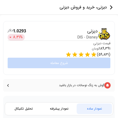
دیزنی، خرید و فروش دیزنی
دیزنی
دلار
1.0293
8.31
%
DIS
-
Disney
قیمت
دیزنی
189,391
تومان
)
59,831
(
شروع معامله
گوش به زنگ نوسانات در بازار باشید
نمودار ساده
نمودار پیشرفته
تحلیل تکنیکال