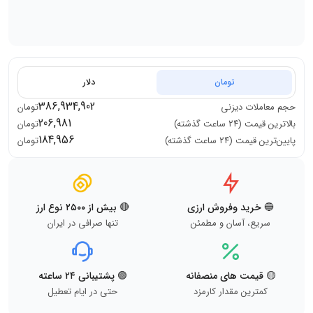
تومان
دلار
386,934,902
حجم معاملات
دیزنی
تومان
206,981
بالاترین قیمت (۲۴ ساعت گذشته)
تومان
184,956
پایین‌ترین قیمت (۲۴ ساعت گذشته)
تومان
🔵 خرید وفروش ارزی
🔴 بیش از ۲۵۰۰ نوع ارز
سریع، آسان و مطمئن
تنها صرافی در ایران
🟡 قیمت های منصفانه
🟢 پشتیبانی ۲۴ ساعته
کمترین مقدار کارمزد
حتی در ایام تعطیل