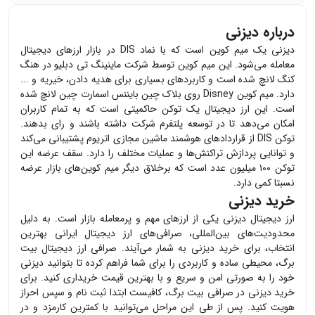
درباره دیزنی
دیزنی یک میم کوین است که با نماد DIS در بازار ارزهای دیجیتال
معامله می‌شود. این میم کوین توسط شرکت ماینینگ تی دبلیو در هنگ
کنگ لانچ شده است و کاربردهای بسیاری برای هدیه دادن، خیریه و ...
دارد. میم کوین Disney روی بلاک چین بایننس اسمارت چین لانچ شده
است. این ارز دیجیتال یک توکن حاکمیتی است که به تمام کاربران
امکان می‌دهد تا در توسعه پلتفرم شرکت داشته باشند و رای بدهند.
توکن DIS از قراردادهای هوشمند ماشین مجازی اتریوم پشتیبانی می‌کند
و توانایی پردازش تراکنش‌ها و عملیات مختلف را دارد. سقف عرضه این
توکن ۱۰۰ میلیون عدد است که برخلاق دیگر میم کوین‌های بازار عرضه
نسبتا کمی دارد.
خرید دیزنی
ارز دیجیتال
دیزنی
یکی از ارزهای مهم و پرمعامله بازار است. به دلیل
محدودیت‌های بین‌المللی، صرافی‌های ارز دیجیتال ایرانی بهترین
انتخاب، برای خرید
دیزنی
به شمار می‌آیند. صرافی ارز دیجیتال بیت
برگ، محیطی ساده و کاربردی را برای شما فراهم کرده تا بتوانید
دیزنی
خود را به صورتی امن و سریع و با بهترین قیمت خریداری کنید. برای
خرید
دیزنی
در صرافی بیت برگ، کافیست ابتدا ثبت نام و سپس احراز
هویت کنید. پس از طی این مراحل می‌توانید با کمترین کارمزد و در