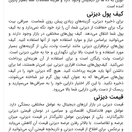
کوین به ده ها ارز دیجیتال وجود دارد و هزینه معاملات شما بسیار پایین
آمده است.
کیف پول دیزنی
برای ذخیره
دیزنی
، گزینه‌های زیادی پیش روی شماست. صرافی بیت
برگ برای حفاظت از
دیزنی
شما، آن را نزد خود نگه نمی‌دارد و به کیف
پول شما انتقال می‌دهد. کیف پول‌های مختلفی در بازار وجود دارند و
می‌توانید براساس نیاز و موارد استفاده خود از آنها استفاده کنید. کیف
پول‌های نرم‌افزاری
دیزنی
مانند تراست ولت، یکی از گزینه‌های بسیار
مورد استفاده و با امنیت بالا برای نگهداری و جا به جایی
دیزنی
است.
تراست ولت رایگان است و برای استفاده از آن هزینه‌ای پرداخت
نمی‌کنید. کیف‌پول‌های سخت افزاری
دیزنی
نیز، امن‌تر هستند، اما برای
داشتن آنها باید هزینه پرداخت کنید. هیچ گاه
دیزنی
خود را در کیف
پول‌های صرافی‌ها که به عنوان کیف پول گرم نیز شناخته می‌شوند،
ذخیره نکنید. با این کار اختیار دارایی خود را به صرافی‌ها می‌سپارید و
ریسک از دست رفتن دارایی شما بالا می‌رود.
قیمت دیزنی
قیمت
دیزنی
در بازار ارزهای دیجیتال به عوامل مختلفی بستگی دارد.
عوامل مهم فاندامنتال، اقتصادی و سیاسی در نوسان قیمتی
دیزنی
تاثیرگذارند. یکی از مهم‌ترین عوامل تاثیرگذار در قیمت
دیزنی
، میزان
عرضه و تقاضاست. با بالاتر رفتن عرضه
دیزنی
قیمت آن کاهش می‌یابد
و برعکس. برای اطلاع از قیمت
دیزنی
و تاریخچه قیمتی آن، می‌توانید از