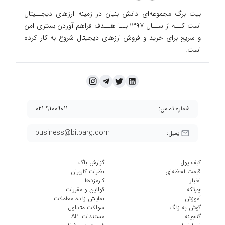
بیت برگ مجموعه‌ای دانش بنیان در زمینه ارزهای دیجــیتال
است کــه از ســال ۱۳۹۷ بــا هــدف فراهم آوردن
بستری امن
و سریع برای خرید و فروش ارزهای دیجیتال شروع به کار کرده
است.
۰۲۱-۹۱۰۰۹۰۱۱
شماره تماس:
business@bitbarg.com
ایمیل:
کیف پول
گزارش باگ
قیمت لحظه‌ای
نظرات کاربران
اخبار
کارمزد‌ها
چرتکه
قوانین و مقررات
آموزش
نمایش زنده معاملات
گوش به زنگ
سوالات متداول
گنجینه
مستندات API