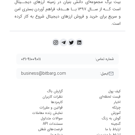
بیت برگ مجموعه‌ای دانش بنیان در زمینه ارزهای دیجــیتال
است کــه از ســال ۱۳۹۷ بــا هــدف فراهم آوردن
بستری امن
و سریع برای خرید و فروش ارزهای دیجیتال شروع به کار کرده
است.
۰۲۱-۹۱۰۰۹۰۱۱
شماره تماس:
business@bitbarg.com
ایمیل:
کیف پول
گزارش باگ
قیمت لحظه‌ای
نظرات کاربران
اخبار
کارمزد‌ها
چرتکه
قوانین و مقررات
آموزش
نمایش زنده معاملات
گوش به زنگ
سوالات متداول
گنجینه
مستندات API
ارتباط با ما
فرصت‌های شغلی
ارتباط با مدیریت
درباره ما