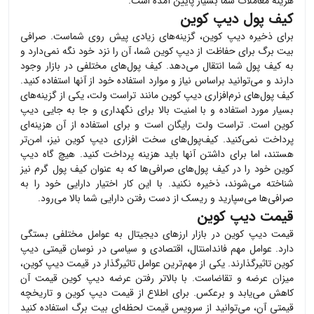
هزینه معاملات شما بسیار پایین آمده است.
کیف پول دیپ کوین
برای ذخیره
دیپ کوین
، گزینه‌های زیادی پیش روی شماست. صرافی
بیت برگ برای حفاظت از
دیپ کوین
شما، آن را نزد خود نگه نمی‌دارد و
به کیف پول شما انتقال می‌دهد. کیف پول‌های مختلفی در بازار وجود
دارند و می‌توانید براساس نیاز و موارد استفاده خود از آنها استفاده کنید.
کیف پول‌های نرم‌افزاری
دیپ کوین
مانند تراست ولت، یکی از گزینه‌های
بسیار مورد استفاده و با امنیت بالا برای نگهداری و جا به جایی
دیپ
کوین
است. تراست ولت رایگان است و برای استفاده از آن هزینه‌ای
پرداخت نمی‌کنید. کیف‌پول‌های سخت افزاری
دیپ کوین
نیز، امن‌تر
هستند، اما برای داشتن آنها باید هزینه پرداخت کنید. هیچ گاه
دیپ
کوین
خود را در کیف پول‌های صرافی‌ها که به عنوان کیف پول گرم نیز
شناخته می‌شوند، ذخیره نکنید. با این کار اختیار دارایی خود را به
صرافی‌ها می‌سپارید و ریسک از دست رفتن دارایی شما بالا می‌رود.
قیمت دیپ کوین
قیمت
دیپ کوین
در بازار ارزهای دیجیتال به عوامل مختلفی بستگی
دارد. عوامل مهم فاندامنتال، اقتصادی و سیاسی در نوسان قیمتی
دیپ
کوین
تاثیرگذارند. یکی از مهم‌ترین عوامل تاثیرگذار در قیمت
دیپ کوین
،
میزان عرضه و تقاضاست. با بالاتر رفتن عرضه
دیپ کوین
قیمت آن
کاهش می‌یابد و برعکس. برای اطلاع از قیمت
دیپ کوین
و تاریخچه
قیمتی آن، می‌توانید از سرویس قیمت لحظه‌ای بیت برگ استفاده کنید