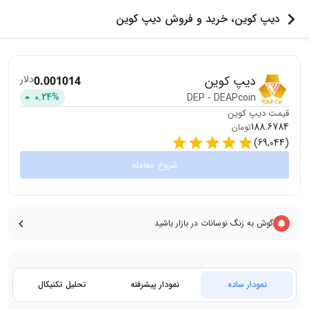
دیپ کوین، خرید و فروش دیپ کوین
دیپ کوین
دلار
0.001014
0.24
%
DEP
-
DEAPcoin
قیمت
دیپ کوین
188.6784
تومان
)
69,044
(
شروع معامله
گوش به زنگ نوسانات در بازار باشید
نمودار ساده
نمودار پیشرفته
تحلیل تکنیکال