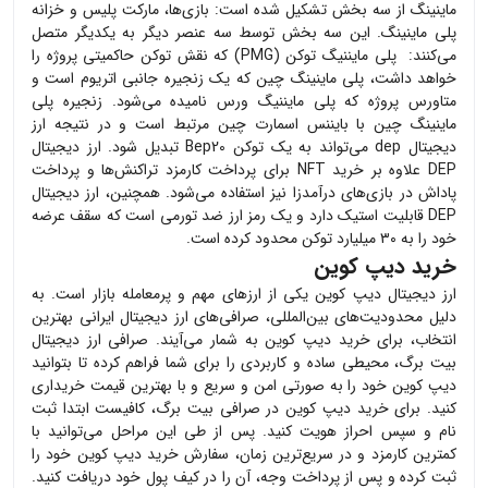
ماینینگ از سه بخش تشکیل شده است: بازی‌ها، مارکت پلیس و خزانه
پلی ماینینگ. این سه بخش توسط سه عنصر دیگر به یکدیگر متصل
می‌کنند: پلی مایننیگ توکن (PMG) که نقش توکن حاکمیتی پروژه را
خواهد داشت، پلی ماینینگ چین که یک زنجیره جانبی اتریوم است و
متاورس پروژه ‌که پلی مایننیگ ورس نامیده می‌شود. زنجیره پلی
ماینینگ چین با بایننس اسمارت چین مرتبط است و در نتیجه ارز
دیجیتال dep می‌تواند به یک توکن Bep20 تبدیل شود. ارز دیجیتال
DEP علاوه بر خرید NFT برای پرداخت کارمزد تراکنش‌ها و پرداخت
پاداش در بازی‌های درآمدزا نیز استفاده می‌شود. همچنین، ارز دیجیتال
DEP قابلیت استیک دارد و یک رمز ارز ضد تورمی است که سقف عرضه
خود را به ۳۰ میلیارد توکن محدود کرده است.
خرید دیپ کوین
ارز دیجیتال
دیپ کوین
یکی از ارزهای مهم و پرمعامله بازار است. به
دلیل محدودیت‌های بین‌المللی، صرافی‌های ارز دیجیتال ایرانی بهترین
انتخاب، برای خرید
دیپ کوین
به شمار می‌آیند. صرافی ارز دیجیتال
بیت برگ، محیطی ساده و کاربردی را برای شما فراهم کرده تا بتوانید
دیپ کوین
خود را به صورتی امن و سریع و با بهترین قیمت خریداری
کنید. برای خرید
دیپ کوین
در صرافی بیت برگ، کافیست ابتدا ثبت
نام و سپس احراز هویت کنید. پس از طی این مراحل می‌توانید با
کمترین کارمزد و در سریع‌ترین زمان، سفارش خرید
دیپ کوین
خود را
ثبت کرده و پس از پرداخت وجه، آن را در کیف پول خود دریافت کنید.