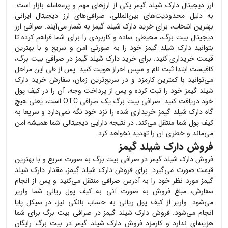
ارز دیجیتال
دارک شیلد گیمز
یکی از ارزهای مهم و پرمعامله بازار است.
به دلیل محدودیت‌های بین‌المللی، صرافی‌های ارز دیجیتال ایرانی
بهترین انتخاب، برای خرید
دارک شیلد گیمز
به شمار می‌آیند. صرافی ارز
دیجیتال بیت برگ، محیطی ساده و کاربردی را برای شما فراهم کرده تا
بتوانید
دارک شیلد گیمز
خود را به صورتی امن و سریع و با بهترین
قیمت خریداری کنید. برای خرید
دارک شیلد گیمز
در صرافی بیت برگ،
کافیست ابتدا ثبت نام و سپس احراز هویت کنید. پس از طی این مراحل
می‌توانید با کمترین کارمزد و در سریع‌ترین زمان، سفارش خرید
دارک
شیلد گیمز
خود را ثبت کرده و پس از پرداخت وجه، آن را در کیف پول
خود دریافت کنید. صرافی بیت برگ یک صرافی OTC است، یعنی هیچ
گاه
دارک شیلد گیمز
خریداری شده را نزد خود نگه نمی‌دارد و سریعا به
کیف پول شما منتقل می‌کند. در نتیجه دارایی دیجیتالی شما همیشه امن
می‌ماند و خطری آن را تهدید نخواهد کرد.
فروش دارک شیلد گیمز
فروش
دارک شیلد گیمز
در صرافی بیت برگ به صورت سریع و با بهترین
قیمت صورت می‌گیرد. برای فروش
دارک شیلد گیمز
، مقدار
دارک شیلد
گیمز
مورد نظر خود را به آدرس صرافی منتقل می‌کنید و پس از انجام
سفارش، مبلغ فروش به صورت آنی به کیف پول ریالی شما واریز
می‌شود. واریز از کیف پول ریالی به حساب بانکی نیز، در سیکل پایا
انجام می‌شود. فروش
دارک شیلد گیمز
در صرافی بیت برگ برای شما
هزینه‌ای ندارد و کارمزد فروش
دارک شیلد گیمز
در بیت برگ رایگان