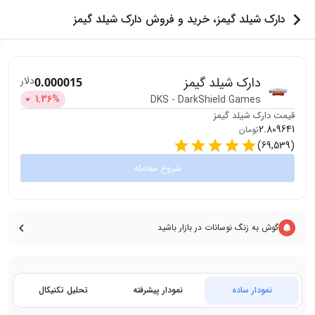
دارک شیلد گیمز، خرید و فروش دارک شیلد گیمز
دارک شیلد گیمز
دلار
0.000015
1.36
%
DKS
-
DarkShield Games
قیمت
دارک شیلد گیمز
2.809641
تومان
)
69,539
(
شروع معامله
گوش به زنگ نوسانات در بازار باشید
نمودار ساده
نمودار پیشرفته
تحلیل تکنیکال