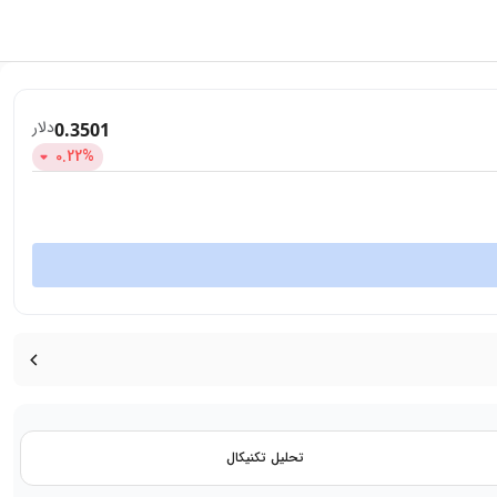
دلار
0.3501
0.22
%
تحلیل تکنیکال