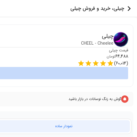
چیلی، خرید و فروش چیلی
چیلی
CHEEL
-
Cheelee
قیمت
چیلی
64,488
تومان
)
60,014
(
گوش به زنگ نوسانات در بازار باشید
نمودار ساده