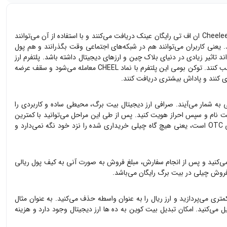
چیلی یک پلتفرم غیرمتمرکز پخش ویدئو است که به کاربران خود برای دیدن ویدئوها ارز دیجیتال پاداش می‌دهد. کاربران با دانلود کردن اپلیکیشن ارز دیجیتال Cheelee ان اف تی رایگان عینک دریافت می‌کنند و با استفاده از آن می‌توانند
. یعنی کاربران می‌توانند هم در شبکه‌های اجتماعی وقت بگذرانند و هم پول
ظرفیت عظیم می‌تواند تاثیر زیادی در دنیای بلاک چین و ارزهای دیجیتال داشته باشد. پلتفرم ارز
دیجیتال Cheelee کاربران عادی را در اولویت قرار داده و پلتفرم خود را به گونه‌ای ارائه داده که بتوانند هم سرگرم شوند و هم از زمان صرف شده خود درآمد کسب کنند. توکن بومی این پلتفرم با نماد CHEEL معامله می‌شود و سقف عرضه
ری کنند و پاداش بیشتری دریافت کنند.
به شمار می‌آیند. صرافی ارز دیجیتال بیت برگ، محیطی ساده و کاربردی را
 نام و سپس احراز هویت کنید. پس از طی این مراحل می‌توانید با کمترین
ه
چیلی
خریداری شده را نزد خود نگه نمی‌دارد و
ی‌کنید و پس از انجام سفارش، مبلغ فروش به صورت آنی به کیف پول ریالی
 فروش
چیلی
در بیت برگ رایگان می‌باشد.
متری می‌پردازید و ارز ریال را به عنوان واسطه حذف می‌کنید. به عنوان مثال
یل می‌کنید. امکان تبدیل بیت کوین به ده ها ارز دیجیتال وجود دارد و هزینه