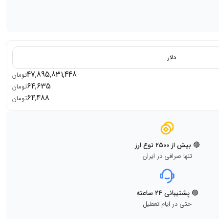
دلار
47,895,831,448
تومان
64,635
تومان
64,488
تومان
🔴 بیش از ۲۵۰۰ نوع ارز
تنها صرافی در ایران
🟢 پشتیبانی ۲۴ ساعته
حتی در ایام تعطیل