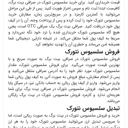
قیمت خریداری کنید. برای خرید
سلسیوس نتورک
در صرافی بیت برگ،
کافیست ابتدا ثبت نام و سپس احراز هویت کنید. پس از طی این مراحل
می‌توانید با کمترین کارمزد و در سریع‌ترین زمان، سفارش خرید
سلسیوس نتورک
خود را ثبت کرده و پس از پرداخت وجه، آن را در کیف
پول خود دریافت کنید. صرافی بیت برگ یک صرافی OTC است، یعنی
هیچ گاه
سلسیوس نتورک
خریداری شده را نزد خود نگه نمی‌دارد و
سریعا به کیف پول شما منتقل می‌کند. در نتیجه دارایی دیجیتالی شما
همیشه امن می‌ماند و خطری آن را تهدید نخواهد کرد.
فروش سلسیوس نتورک
فروش
سلسیوس نتورک
در صرافی بیت برگ به صورت سریع و با
بهترین قیمت صورت می‌گیرد. برای فروش
سلسیوس نتورک
، مقدار
سلسیوس نتورک
مورد نظر خود را به آدرس صرافی منتقل می‌کنید و
پس از انجام سفارش، مبلغ فروش به صورت آنی به کیف پول ریالی شما
واریز می‌شود. واریز از کیف پول ریالی به حساب بانکی نیز، در سیکل پایا
انجام می‌شود. فروش
سلسیوس نتورک
در صرافی بیت برگ برای شما
هزینه‌ای ندارد و کارمزد فروش
سلسیوس نتورک
در بیت برگ رایگان
می‌باشد.
تبدیل سلسیوس نتورک
خرید و فروش
سلسیوس نتورک
در بیت برگ به صورت ریالی است، اما
با سرویس تبدیل ارز، می‌توانید
سلسیوس نتورک
خود را به هر ارز
دیگری تبدیل کنید. با این سرویس کارمزد کمتری می‌پردازید و ارز ریال را