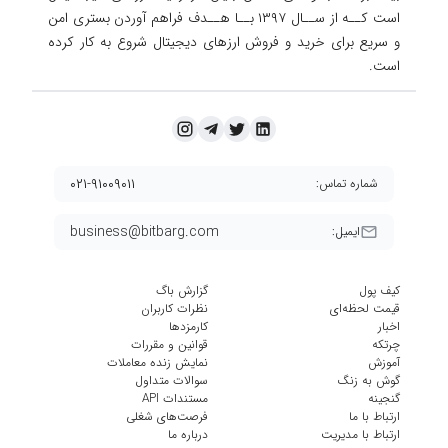
است کــه از ســال ۱۳۹۷ بــا هــدف فراهم آوردن
بستری امن
و سریع برای خرید و فروش ارزهای دیجیتال شروع به کار کرده
است.
۰۲۱-۹۱۰۰۹۰۱۱
شماره تماس:
business@bitbarg.com
ایمیل:
کیف پول
گزارش باگ
قیمت لحظه‌ای
نظرات کاربران
اخبار
کارمزد‌ها
چرتکه
قوانین و مقررات
آموزش
نمایش زنده معاملات
گوش به زنگ
سوالات متداول
گنجینه
مستندات API
ارتباط با ما
فرصت‌های شغلی
ارتباط با مدیریت
درباره ما