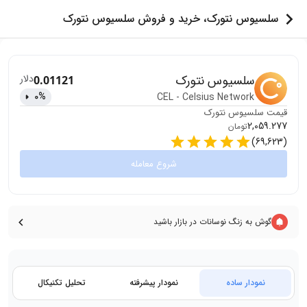
سلسیوس نتورک، خرید و فروش سلسیوس نتورک
سلسیوس نتورک
دلار
0.01121
0
%
CEL
-
Celsius Network
قیمت
سلسیوس نتورک
2,059.277
تومان
)
69,623
(
شروع معامله
گوش به زنگ نوسانات در بازار باشید
نمودار ساده
نمودار پیشرفته
تحلیل تکنیکال