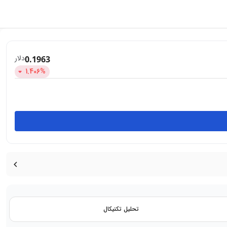
دلار
0.1963
1.406
%
تحلیل تکنیکال