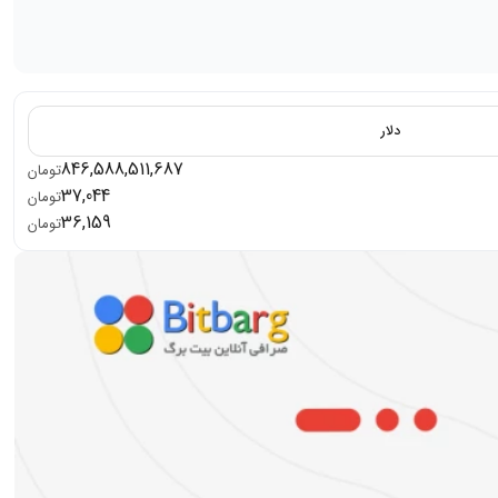
دلار
846,588,511,687
تومان
37,044
تومان
36,159
تومان