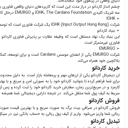
دنیای واقعی در پرتفوی خود گنجانده‌اند.
چشم انداز کاردانو در دراز مدت این است که کاربردهای دنیای واقعی فناوری بلاکچ
سه شریک کلیدی
The Cardano Foundation
،
IOHK
و
EMURGO
درحال کار 
IOHK
➢
شرکت
IOHK
) یک شرکت فناوری است که توسط خالق کاردانو، هاسکینسون و جرمی وود تأسیس شده است. این شرکت مسئولیت توسعه فنی بلاکچین کاردانو، طراحی، ساخت و نگهداری آن را بر عهده دارد.
Input Output Hong Kong
(
➢ بنیاد کاردانو
این بنیاد یک نهاد مستقل است که وظیفه نظارت بر پذیرش فناوری کاردانو را
فناوری غیرمتمرکز است.
EMURGO
➢
شرکت
EMURGO
یکی از اعضای موسس
Cardano
است و برای توسعه، کمک و 
بلاکچین خود همراه می‌کند.
خرید کاردانو
ارز دیجیتال
کاردانو
یکی از ارزهای مهم و پرمعامله بازار است. به دلیل محدودی
برای شما فراهم کرده تا بتوانید
کاردانو
خود را به صورتی امن و سریع و با بهت
کارمزد و در سریع‌ترین زمان، سفارش خرید
کاردانو
خود را ثبت کرده و پس از پردا
سریعا به کیف پول شما منتقل می‌کند. در نتیجه دارایی دیجیتالی شما همیشه 
فروش کاردانو
فروش
کاردانو
در صرافی بیت برگ به صورت سریع و با بهترین قیمت صورت
ریالی شما واریز می‌شود. واریز از کیف پول ریالی به حساب بانکی نیز، در سیک
تبدیل کاردانو