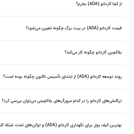
از کجا کاردانو (ADA) بخرم؟
بیت برگ اولین صرافی آنلاین خرید و فروش ارزهای دیجیتال بدون واسطه در ایرا
قیمت کاردانو (ADA) در بیت برگ چگونه تعیین می‌شود؟
معیار قیمت گذاری، قیمت لحظه ای معاملات در صرافی بین المللی بایننس
بلاکچین کاردانو چگونه کار می‌کند؟
روند توسعه کاردانو (ADA) از ابتدای تأسیس تاکنون چگونه بوده است؟
دوره‌ها بازه‌های زمانی فراگیر را نشان می‌دهند و اسلات‌ها بازه‌های بی
کاردانو یک بلاکچین منبع باز است که از تحقیقات آکادمیک بررسی شده نشأ
در تصمیم گیری‌های حاکمیتی شرکت کنید. سری سوم نودها Relay نام دارند که انتقال داده‌ها را بین mCore و اینترنت عمومی تسهیل می‌کند.
تراکنش‌های کاردانو را در کدام مرورگرهای بلاکچینی می‌توان بررسی کرد؟
تراکنش‌های کاردانو تحت شبکه کاردانو (‌ADA) را می‌توان در مرورگرهای بلاکچینی explorer.cardano و cardanoscan و blockchair بررسی کرد.
بهترین کیف پول برای نگهداری کاردانو (ADA) و توکن‌های تحت شبکه کاردانو کدام است؟