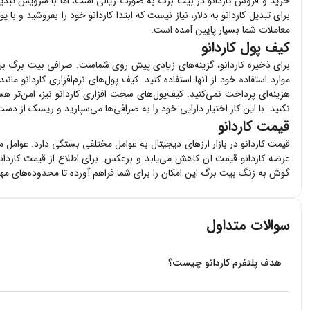
خرید و فروش
کاردانو
در بیت برگ به صورت ریالی است، اما با سرویس تبدیل 
برای تبدیل
کاردانو
به دلار، نیاز نیست که ابتدا
کاردانو
خود را بفروشید و با پ
معاملات شما بسیار پایین آمده است.
کیف پول کاردانو
برای ذخیره
کاردانو
، گزینه‌های زیادی پیش روی شماست. صرافی بیت برگ ب
موارد استفاده خود از آنها استفاده کنید. کیف پول‌های نرم‌افزاری
کاردانو
مانند 
هزینه‌ای پرداخت نمی‌کنید. کیف‌پول‌های سخت افزاری
کاردانو
نیز، امن‌تر هس
نکنید. با این کار اختیار دارایی خود را به صرافی‌ها می‌سپارید و ریسک از دست 
قیمت کاردانو
قیمت
کاردانو
در بازار ارزهای دیجیتال به عوامل مختلفی بستگی دارد. عوامل 
عرضه
کاردانو
قیمت آن کاهش می‌یابد و برعکس. برای اطلاع از قیمت
کاردان
گوش به زنگ بیت برگ این امکان را برای شما فراهم آورده تا محدوده‌های م
سوالات متداول
هدف پلتفرم کاردانو چیست؟
هدف اصلی Cardano تسهیل تراکنش‌ها با ارز دیجیتال بومی خود یعنی ADA و توانمندسازی توسعه‌دهندگان برای ساخت برنامه‌های کاربردی در شبکه مقیاس‌پذیر و پایدار آن است.