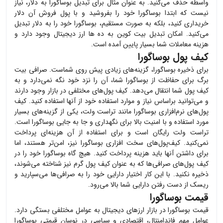
واسطه حذف می‌کنید. به عنوان مثال برای تبدیل
بوساگورا
به دلار، نیاز
نیست که ابتدا
بوساگورا
خود را بفروشید و با پول فروش آن دلار
خریداری کنید، بلکه به صورت مستقیم،
بوساگورا
خود را به دلار تبدیل
می‌کنید. امکان تبدیل بیت کوین به ده ها ارز دیجیتال وجود دارد و
هزینه معاملات شما بسیار پایین آمده است.
کیف پول بوساگورا
برای ذخیره
بوساگورا
، گزینه‌های زیادی پیش روی شماست. صرافی بیت
برگ برای حفاظت از
بوساگورا
شما، آن را نزد خود نگه نمی‌دارد و به
کیف پول شما انتقال می‌دهد. کیف پول‌های مختلفی در بازار وجود دارند
و می‌توانید براساس نیاز و موارد استفاده خود از آنها استفاده کنید. کیف
پول‌های نرم‌افزاری
بوساگورا
مانند تراست ولت، یکی از گزینه‌های بسیار
مورد استفاده و با امنیت بالا برای نگهداری و جا به جایی
بوساگورا
است.
تراست ولت رایگان است و برای استفاده از آن هزینه‌ای پرداخت
نمی‌کنید. کیف‌پول‌های سخت افزاری
بوساگورا
نیز، امن‌تر هستند، اما
برای داشتن آنها باید هزینه پرداخت کنید. هیچ گاه
بوساگورا
خود را در
کیف پول‌های صرافی‌ها که به عنوان کیف پول گرم نیز شناخته می‌شوند،
ذخیره نکنید. با این کار اختیار دارایی خود را به صرافی‌ها می‌سپارید و
ریسک از دست رفتن دارایی شما بالا می‌رود.
قیمت بوساگورا
قیمت
بوساگورا
در بازار ارزهای دیجیتال به عوامل مختلفی بستگی دارد.
عوامل مهم فاندامنتال، اقتصادی و سیاسی در نوسان قیمتی
بوساگورا