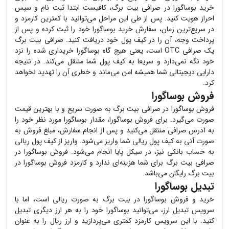
خرید
بوساگورا
در صرافی بیت برگ، کافیست ابتدا ثبت نام و سپس
احراز هویت کنید. پس از طی این مراحل می‌توانید با کمترین کارمزد و
در سریع‌ترین زمان، سفارش خرید
بوساگورا
خود را ثبت کرده و پس از
پرداخت وجه، آن را در کیف پول خود دریافت کنید. صرافی بیت برگ
یک صرافی OTC است، یعنی هیچ گاه
بوساگورا
خریداری شده را نزد
خود نگه نمی‌دارد و سریعا به کیف پول شما منتقل می‌کند. در نتیجه
دارایی دیجیتالی شما همیشه امن می‌ماند و خطری آن را تهدید نخواهد
کرد.
فروش بوساگورا
فروش
بوساگورا
در صرافی بیت برگ به صورت سریع و با بهترین قیمت
صورت می‌گیرد. برای فروش
بوساگورا
، مقدار
بوساگورا
مورد نظر خود را
به آدرس صرافی منتقل می‌کنید و پس از انجام سفارش، مبلغ فروش به
صورت آنی به کیف پول ریالی شما واریز می‌شود. واریز از کیف پول ریالی
به حساب بانکی نیز، در سیکل پایا انجام می‌شود. فروش
بوساگورا
در
صرافی بیت برگ برای شما هزینه‌ای ندارد و کارمزد فروش
بوساگورا
در
بیت برگ رایگان می‌باشد.
تبدیل بوساگورا
خرید و فروش
بوساگورا
در بیت برگ به صورت ریالی است، اما با
سرویس تبدیل ارز، می‌توانید
بوساگورا
خود را به هر ارز دیگری تبدیل
کنید. با این سرویس کارمزد کمتری می‌پردازید و ارز ریال را به عنوان