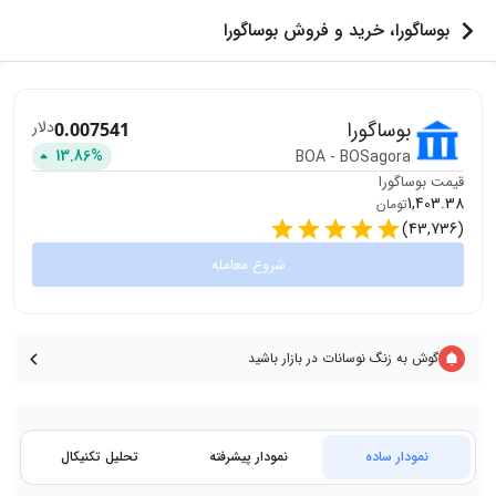
بوساگورا، خرید و فروش بوساگورا
بوساگورا
دلار
0.007541
13.86
%
BOA
-
BOSagora
قیمت
بوساگورا
1,403.38
تومان
)
43,736
(
شروع معامله
گوش به زنگ نوسانات در بازار باشید
نمودار ساده
نمودار پیشرفته
تحلیل تکنیکال