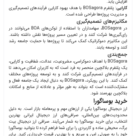
افزایش یابد.
کارایی
: پلتفرم BOSagora با هدف بهبود کارایی فرآیندهای تصمیم‌گیری
و مدیریت پروژه‌ها طراحی شده است.
مکانیزم‌های تصمیم‌گیری
در BOSagora، سهامداران با استفاده از توکن‌های BOA می‌توانند در
رای‌گیری‌ها شرکت کنند و در تعیین مسیر پروژه‌ها نقش داشته باشند.
این مکانیزم دموکراتیک کمک می‌کند تا پروژه‌ها با حمایت جامعه رشد
کنند و توسعه یابند.
جمع‌بندی
BOSagora با اهداف دموکراسی، مشروعیت، عدالت، شفافیت و کارایی،
یک پلتفرم بلاکچین منحصر به فرد است که به کاربران امکان می‌دهد تا
در فرآیندهای تصمیم‌گیری شرکت کنند و به توسعه پروژه‌های مختلف
کمک کنند. با این رویکرد، BOSagora به دنبال ایجاد یک جامعه فعال و
مشارکت‌کننده است که بتواند به طور مؤثر و عادلانه از منابع و امکانات
بلاکچین بهره‌مند شود.
خرید بوساگورا
ارز دیجیتال
بوساگورا
یکی از ارزهای مهم و پرمعامله بازار است. به دلیل
محدودیت‌های بین‌المللی، صرافی‌های ارز دیجیتال ایرانی بهترین
انتخاب، برای خرید
بوساگورا
به شمار می‌آیند. صرافی ارز دیجیتال بیت
برگ، محیطی ساده و کاربردی را برای شما فراهم کرده تا بتوانید
بوساگورا
خود را به صورتی امن و سریع و با بهترین قیمت خریداری کنید. برای