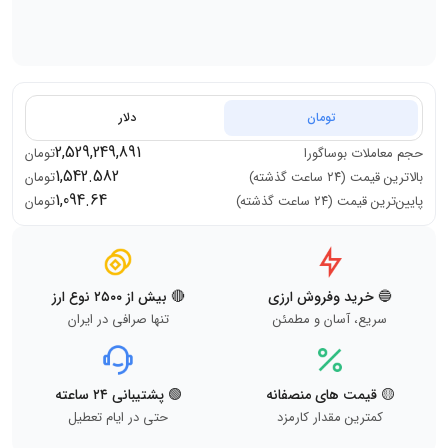
تومان
دلار
2,529,249,891
حجم معاملات
بوساگورا
تومان
1,542.582
بالاترین قیمت (۲۴ ساعت گذشته)
تومان
1,094.64
پایین‌ترین قیمت (۲۴ ساعت گذشته)
تومان
🔵 خرید وفروش ارزی
🔴 بیش از ۲۵۰۰ نوع ارز
سریع، آسان و مطمئن
تنها صرافی در ایران
🟡 قیمت های منصفانه
🟢 پشتیبانی ۲۴ ساعته
کمترین مقدار کارمزد
حتی در ایام تعطیل