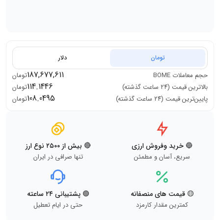
تومان
دلار
187,677,611
حجم معاملات
BOME
تومان
114.1446
بالاترین قیمت (۲۴ ساعت گذشته)
تومان
108.0495
پایین‌ترین قیمت (۲۴ ساعت گذشته)
تومان
🔵 خرید وفروش ارزی
🔴 بیش از ۲۵۰۰ نوع ارز
سریع، آسان و مطمئن
تنها صرافی در ایران
🟡 قیمت های منصفانه
🟢 پشتیبانی ۲۴ ساعته
کمترین مقدار کارمزد
حتی در ایام تعطیل