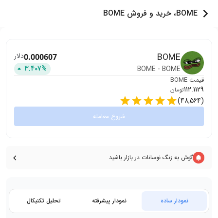
BOME، خرید و فروش BOME
BOME
دلار
0.000607
3.407
%
BOME
-
BOME
قیمت
BOME
112.1129
تومان
)
48,564
(
شروع معامله
گوش به زنگ نوسانات در بازار باشید
نمودار ساده
نمودار پیشرفته
تحلیل تکنیکال