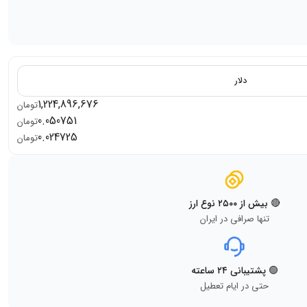
دلار
1,224,896,676
تومان
0.050751
تومان
0.024725
تومان
🔴 بیش از ۲۵۰۰ نوع ارز
تنها صرافی در ایران
🟢 پشتیبانی ۲۴ ساعته
حتی در ایام تعطیل