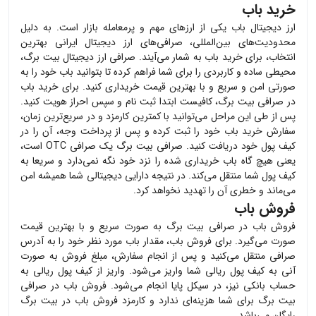
خرید باب
ارز دیجیتال
باب
یکی از ارزهای مهم و پرمعامله بازار است. به دلیل
محدودیت‌های بین‌المللی، صرافی‌های ارز دیجیتال ایرانی بهترین
انتخاب، برای خرید
باب
به شمار می‌آیند. صرافی ارز دیجیتال بیت برگ،
محیطی ساده و کاربردی را برای شما فراهم کرده تا بتوانید
باب
خود را به
صورتی امن و سریع و با بهترین قیمت خریداری کنید. برای خرید
باب
در صرافی بیت برگ، کافیست ابتدا ثبت نام و سپس احراز هویت کنید.
پس از طی این مراحل می‌توانید با کمترین کارمزد و در سریع‌ترین زمان،
سفارش خرید
باب
خود را ثبت کرده و پس از پرداخت وجه، آن را در
کیف پول خود دریافت کنید. صرافی بیت برگ یک صرافی OTC است،
یعنی هیچ گاه
باب
خریداری شده را نزد خود نگه نمی‌دارد و سریعا به
کیف پول شما منتقل می‌کند. در نتیجه دارایی دیجیتالی شما همیشه امن
می‌ماند و خطری آن را تهدید نخواهد کرد.
فروش باب
فروش
باب
در صرافی بیت برگ به صورت سریع و با بهترین قیمت
صورت می‌گیرد. برای فروش
باب
، مقدار
باب
مورد نظر خود را به آدرس
صرافی منتقل می‌کنید و پس از انجام سفارش، مبلغ فروش به صورت
آنی به کیف پول ریالی شما واریز می‌شود. واریز از کیف پول ریالی به
حساب بانکی نیز، در سیکل پایا انجام می‌شود. فروش
باب
در صرافی
بیت برگ برای شما هزینه‌ای ندارد و کارمزد فروش
باب
در بیت برگ
رایگان می‌باشد.