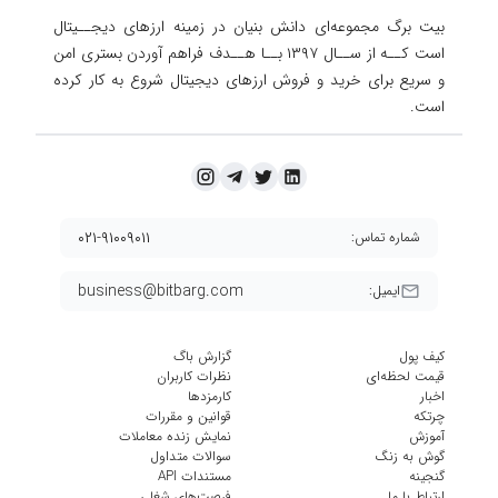
بیت برگ مجموعه‌ای دانش بنیان در زمینه ارزهای دیجــیتال
است کــه از ســال ۱۳۹۷ بــا هــدف فراهم آوردن
بستری امن
و سریع برای خرید و فروش ارزهای دیجیتال شروع به کار کرده
است.
۰۲۱-۹۱۰۰۹۰۱۱
شماره تماس:
business@bitbarg.com
ایمیل:
کیف پول
گزارش باگ
قیمت لحظه‌ای
نظرات کاربران
اخبار
کارمزد‌ها
چرتکه
قوانین و مقررات
آموزش
نمایش زنده معاملات
گوش به زنگ
سوالات متداول
گنجینه
مستندات API
ارتباط با ما
فرصت‌های شغلی