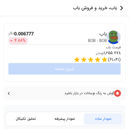
باب، خرید و فروش باب
باب
دلار
0.006777
4.88
%
BOB
-
BOB
قیمت
باب
1,255.778
تومان
)
61,041
(
شروع معامله
گوش به زنگ نوسانات در بازار باشید
نمودار ساده
نمودار پیشرفته
تحلیل تکنیکال