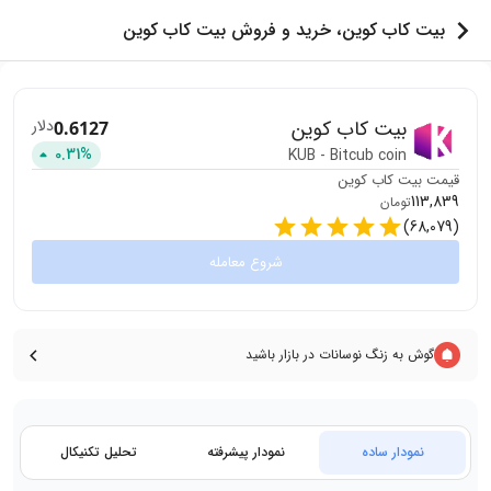
بیت کاب کوین، خرید و فروش بیت کاب کوین
بیت کاب کوین
دلار
0.6127
0.31
%
KUB
-
Bitcub coin
قیمت
بیت کاب کوین
113,839
تومان
)
68,079
(
شروع معامله
گوش به زنگ نوسانات در بازار باشید
نمودار ساده
نمودار پیشرفته
تحلیل تکنیکال