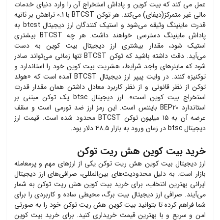
عمل می کند که بیت کوین و پاداش استخراج آن را وارد دنیای خدمات
مالی غیر متمرکز(دیفای) می‌کند. هر توکن BTCST با 0.1 تراهش بر ثانیه
قدرت ماینینگ وثیقه می‌شود و استیک کنندگان ارز دیجیتال btcst به
پاداش‌ ماینینگ دسترسی خواهند داشت. هر چه BTCST بیشتری
استیک شود، مقدار بیشتری ارز دیجیتال بیت کوین به دست
می‌آید. دقت داشته باشید که توکن BTCST تنها زمانی می‌تواند صادر
شود که ماینرهای واجد شرایط، هشریت بیت کوین خود را استاندارد و
توکنیزه کنند. در وایت پیپر ارز دیجیتال BTCST آمده است که «هولد
توکن از نظر قانونی و از نظر کاربرد معادل داشتن همان مقدار قدرت
استخراج بیت کوین است». ارز دیجیتال btsc یک توکن مبتنی بر
استاندارد BEP20 بایننس است. این رمز ارز ضد تورمی است و سقف
عرضه آن به ۱۵ میلیون توکن BTCST محدود شده است. قیمت ارز
دیجیتال btsc در زمان ورود به بازار ۴۸.۵ دلار بود.
خرید بیت کوین هش ریت توکن
ارز دیجیتال
بیت کوین هش ریت توکن
یکی از ارزهای مهم و پرمعامله
بازار است. به دلیل محدودیت‌های بین‌المللی، صرافی‌های ارز دیجیتال
ایرانی بهترین انتخاب، برای خرید
بیت کوین هش ریت توکن
به شمار
می‌آیند. صرافی ارز دیجیتال بیت برگ، محیطی ساده و کاربردی را برای
شما فراهم کرده تا بتوانید
بیت کوین هش ریت توکن
خود را به صورتی
امن و سریع و با بهترین قیمت خریداری کنید. برای خرید
بیت کوین