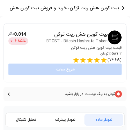
بیت کوین هش ریت توکن، خرید و فروش بیت کوین هش
ریت توکن
بیت کوین هش ریت توکن
دلار
0.014
6.85
%
BTCST
-
Bitcoin Hashrate Token
قیمت
بیت کوین هش ریت توکن
2,587.2
تومان
)
74,619
(
شروع معامله
گوش به زنگ نوسانات در بازار باشید
نمودار ساده
نمودار پیشرفته
تحلیل تکنیکال