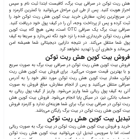
هش ریت توکن
در صرافی بیت برگ، کافیست ابتدا ثبت نام و سپس
احراز هویت کنید. پس از طی این مراحل می‌توانید با کمترین کارمزد و
در سریع‌ترین زمان، سفارش خرید
بیت کوین هش ریت توکن
خود را
ثبت کرده و پس از پرداخت وجه، آن را در کیف پول خود دریافت کنید.
صرافی بیت برگ یک صرافی OTC است، یعنی هیچ گاه
بیت کوین
هش ریت توکن
خریداری شده را نزد خود نگه نمی‌دارد و سریعا به کیف
پول شما منتقل می‌کند. در نتیجه دارایی دیجیتالی شما همیشه امن
می‌ماند و خطری آن را تهدید نخواهد کرد.
فروش بیت کوین هش ریت توکن
فروش
بیت کوین هش ریت توکن
در صرافی بیت برگ به صورت سریع
و با بهترین قیمت صورت می‌گیرد. برای فروش
بیت کوین هش ریت
توکن
، مقدار
بیت کوین هش ریت توکن
مورد نظر خود را به آدرس
صرافی منتقل می‌کنید و پس از انجام سفارش، مبلغ فروش به صورت
آنی به کیف پول ریالی شما واریز می‌شود. واریز از کیف پول ریالی به
حساب بانکی نیز، در سیکل پایا انجام می‌شود. فروش
بیت کوین هش
ریت توکن
در صرافی بیت برگ برای شما هزینه‌ای ندارد و کارمزد فروش
بیت کوین هش ریت توکن
در بیت برگ رایگان می‌باشد.
تبدیل بیت کوین هش ریت توکن
خرید و فروش
بیت کوین هش ریت توکن
در بیت برگ به صورت ریالی
است، اما با سرویس تبدیل ارز، می‌توانید
بیت کوین هش ریت توکن