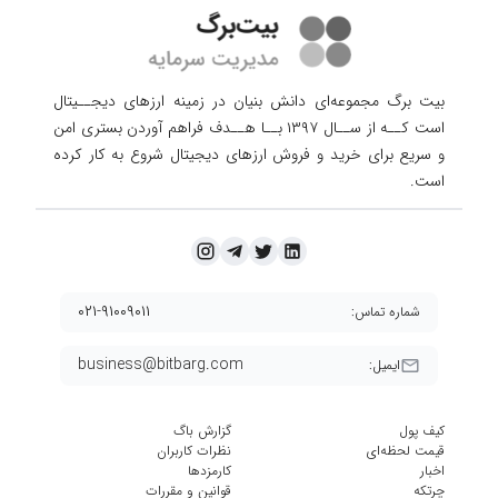
بیت برگ مجموعه‌ای دانش بنیان در زمینه ارزهای دیجــیتال
است کــه از ســال ۱۳۹۷ بــا هــدف فراهم آوردن
بستری امن
و سریع برای خرید و فروش ارزهای دیجیتال شروع به کار کرده
است.
۰۲۱-۹۱۰۰۹۰۱۱
شماره تماس:
business@bitbarg.com
ایمیل:
کیف پول
گزارش باگ
قیمت لحظه‌ای
نظرات کاربران
اخبار
کارمزد‌ها
چرتکه
قوانین و مقررات