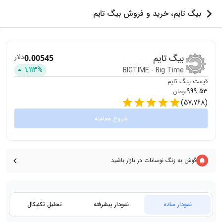
بیگ تایم، خرید و فروش بیگ تایم
بیگ تایم
دلار
0.00545
1.113
%
BIGTIME
-
Big Time
قیمت
بیگ تایم
999.53
تومان
)
57,768
(
شروع معامله
گوش به زنگ نوسانات در بازار باشید
نمودار ساده
نمودار پیشرفته
تحلیل تکنیکال