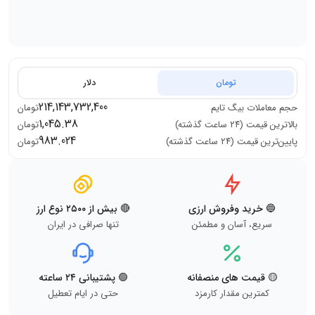
تومان
دلار
214,143,732,400
حجم معاملات
بیگ تایم
تومان
1,045.38
بالاترین قیمت (۲۴ ساعت گذشته)
تومان
983.024
پایین‌ترین قیمت (۲۴ ساعت گذشته)
تومان
🔵 خرید وفروش ارزی
🔴 بیش از ۲۵۰۰ نوع ارز
سریع، آسان و مطمئن
تنها صرافی در ایران
🟡 قیمت های منصفانه
🟢 پشتیبانی ۲۴ ساعته
کمترین مقدار کارمزد
حتی در ایام تعطیل