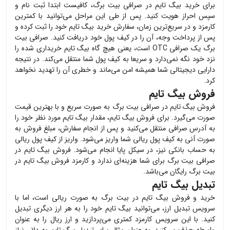
برای خرید
بیگ تایم
در صرافی بیت برگ، کافیست ابتدا ثبت نام و
سپس احراز هویت کنید. پس از طی این مراحل می‌توانید با کمترین
کارمزد و در سریع‌ترین زمان، سفارش خرید
بیگ تایم
خود را ثبت کرده و
پس از پرداخت وجه، آن را در کیف پول خود دریافت کنید. صرافی بیت
برگ یک صرافی OTC است، یعنی هیچ گاه
بیگ تایم
خریداری شده را
نزد خود نگه نمی‌دارد و سریعا به کیف پول شما منتقل می‌کند. در نتیجه
دارایی دیجیتالی شما همیشه امن می‌ماند و خطری آن را تهدید نخواهد
کرد.
فروش بیگ تایم
فروش
بیگ تایم
در صرافی بیت برگ به صورت سریع و با بهترین قیمت
صورت می‌گیرد. برای فروش
بیگ تایم
، مقدار
بیگ تایم
مورد نظر خود را
به آدرس صرافی منتقل می‌کنید و پس از انجام سفارش، مبلغ فروش به
صورت آنی به کیف پول ریالی شما واریز می‌شود. واریز از کیف پول ریالی
به حساب بانکی نیز، در سیکل پایا انجام می‌شود. فروش
بیگ تایم
در
صرافی بیت برگ برای شما هزینه‌ای ندارد و کارمزد فروش
بیگ تایم
در
بیت برگ رایگان می‌باشد.
تبدیل بیگ تایم
خرید و فروش
بیگ تایم
در بیت برگ به صورت ریالی است، اما با
سرویس تبدیل ارز، می‌توانید
بیگ تایم
خود را به هر ارز دیگری تبدیل
کنید. با این سرویس کارمزد کمتری می‌پردازید و ارز ریال را به عنوان