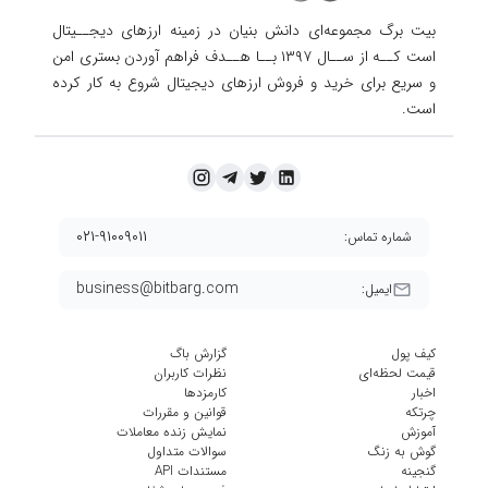
بیت برگ مجموعه‌ای دانش بنیان در زمینه ارزهای دیجــیتال
است کــه از ســال ۱۳۹۷ بــا هــدف فراهم آوردن
بستری امن
و سریع برای خرید و فروش ارزهای دیجیتال شروع به کار کرده
است.
۰۲۱-۹۱۰۰۹۰۱۱
شماره تماس:
business@bitbarg.com
ایمیل:
کیف پول
گزارش باگ
قیمت لحظه‌ای
نظرات کاربران
اخبار
کارمزد‌ها
چرتکه
قوانین و مقررات
آموزش
نمایش زنده معاملات
گوش به زنگ
سوالات متداول
گنجینه
مستندات API