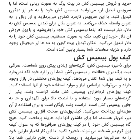
خرید و فروش
بیسیس کش
در بیت برگ به صورت ریالی است، اما با
سرویس تبدیل ارز، می‌توانید
بیسیس کش
خود را به هر ارز دیگری
تبدیل کنید. با این سرویس کارمزد کمتری می‌پردازید و ارز ریال را به
عنوان واسطه حذف می‌کنید. به عنوان مثال برای تبدیل
بیسیس کش
به
دلار، نیاز نیست که ابتدا
بیسیس کش
خود را بفروشید و با پول فروش
آن دلار خریداری کنید، بلکه به صورت مستقیم،
بیسیس کش
خود را به
دلار تبدیل می‌کنید. امکان تبدیل بیت کوین به ده ها ارز دیجیتال وجود
دارد و هزینه معاملات شما بسیار پایین آمده است.
کیف پول بیسیس کش
برای ذخیره
بیسیس کش
، گزینه‌های زیادی پیش روی شماست. صرافی
بیت برگ برای حفاظت از
بیسیس کش
شما، آن را نزد خود نگه نمی‌دارد
و به کیف پول شما انتقال می‌دهد. کیف پول‌های مختلفی در بازار وجود
دارند و می‌توانید براساس نیاز و موارد استفاده خود از آنها استفاده کنید.
کیف پول‌های نرم‌افزاری
بیسیس کش
مانند تراست ولت، یکی از
گزینه‌های بسیار مورد استفاده و با امنیت بالا برای نگهداری و جا به
جایی
بیسیس کش
است. تراست ولت رایگان است و برای استفاده از آن
هزینه‌ای پرداخت نمی‌کنید. کیف‌پول‌های سخت افزاری
بیسیس کش
نیز، امن‌تر هستند، اما برای داشتن آنها باید هزینه پرداخت کنید. هیچ
گاه
بیسیس کش
خود را در کیف پول‌های صرافی‌ها که به عنوان کیف
پول گرم نیز شناخته می‌شوند، ذخیره نکنید. با این کار اختیار دارایی خود
را به صرافی‌ها می‌سپارید و ریسک از دست رفتن دارایی شما بالا