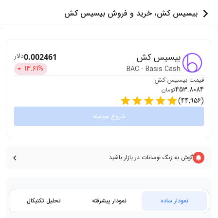
بیسیس کش، خرید و فروش بیسیس کش
بیسیس کش
دلار
0.002461
13.61
%
BAC
-
Basis Cash
قیمت
بیسیس کش
453.8084
تومان
)
44,956
(
شروع معامله
گوش به زنگ نوسانات در بازار باشید
نمودار ساده
نمودار پیشرفته
تحلیل تکنیکال