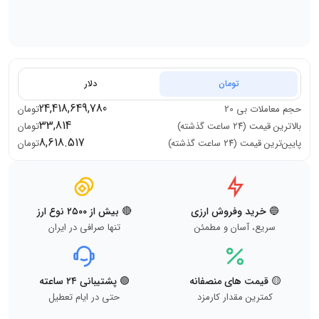
تومان
دلار
24,418,649,780
حجم معاملات
بی 20
تومان
33,814
بالاترین قیمت (۲۴ ساعت گذشته)
تومان
8,618.517
پایین‌ترین قیمت (۲۴ ساعت گذشته)
تومان
🔵 خرید وفروش ارزی
🔴 بیش از ۲۵۰۰ نوع ارز
سریع، آسان و مطمئن
تنها صرافی در ایران
🟡 قیمت های منصفانه
🟢 پشتیبانی ۲۴ ساعته
کمترین مقدار کارمزد
حتی در ایام تعطیل