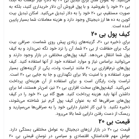
می‌کنید. به عنوان مثال برای تبدیل
بی 20
به دلار، نیاز نیست که ابتدا
بی 20
خود را بفروشید و با پول فروش آن دلار خریداری کنید، بلکه به
صورت مستقیم،
بی 20
خود را به دلار تبدیل می‌کنید. امکان تبدیل بیت
کوین به ده ها ارز دیجیتال وجود دارد و هزینه معاملات شما بسیار پایین
آمده است.
کیف پول بی 20
برای ذخیره
بی 20
، گزینه‌های زیادی پیش روی شماست. صرافی بیت
برگ برای حفاظت از
بی 20
شما، آن را نزد خود نگه نمی‌دارد و به کیف
پول شما انتقال می‌دهد. کیف پول‌های مختلفی در بازار وجود دارند و
می‌توانید براساس نیاز و موارد استفاده خود از آنها استفاده کنید. کیف
پول‌های نرم‌افزاری
بی 20
مانند تراست ولت، یکی از گزینه‌های بسیار
مورد استفاده و با امنیت بالا برای نگهداری و جا به جایی
بی 20
است.
تراست ولت رایگان است و برای استفاده از آن هزینه‌ای پرداخت
نمی‌کنید. کیف‌پول‌های سخت افزاری
بی 20
نیز، امن‌تر هستند، اما برای
داشتن آنها باید هزینه پرداخت کنید. هیچ گاه
بی 20
خود را در کیف
پول‌های صرافی‌ها که به عنوان کیف پول گرم نیز شناخته می‌شوند،
ذخیره نکنید. با این کار اختیار دارایی خود را به صرافی‌ها می‌سپارید و
ریسک از دست رفتن دارایی شما بالا می‌رود.
قیمت بی 20
قیمت
بی 20
در بازار ارزهای دیجیتال به عوامل مختلفی بستگی دارد.
عوامل مهم فاندامنتال، اقتصادی و سیاسی در نوسان قیمتی
بی 20