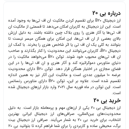
درباره بی 20
ارز دیجیتال
B20
برای تقسیم کردن مالکیت ان اف تی‌ها به وجود آمده
است. این ارز دیجیتال به کاربران امکان می‌دهد تا قسمتی از مالکیت ان
اف تی‌ها یا آثار هنری را روی بلاک چین داشته باشند. به دلیل ارزش
بالای بعضی از ان اف تی‌ها، این امکان برای همگان میسر نیست تا
بتوانند به کلی یک ان اف تی یا اثر شاخص هنری را بخرند. با کمک ارز
دیجیتال
B20
، کاربران می‌توانند این محدودیت را کنار بگذارند و صاحب
ان اف تی‌های محبوب خود شوند. توکن
B20
می‌خواهد مالکیت‌ را در
دنیای متاورس دموکراتیزه کند و آثار هنری و ان اف تی‌ها را در این
فضای مجازی در اختیار همگان قرار دهد. توکن
B20
دارای محدودیت
عرضه ۱۰ میلیون عددی است و مالکیت این آثار نیز به همین اندازه
تقسیم شده است. علاوه بر این، توکن
B20
دارای متاورس رنسانس
است. این توکن در ماه فوریه سال ۲۰۲۱ وارد بازار ارزهای دیجیتال شده
است.
خرید بی 20
ارز دیجیتال
بی 20
یکی از ارزهای مهم و پرمعامله بازار است. به دلیل
محدودیت‌های بین‌المللی، صرافی‌های ارز دیجیتال ایرانی بهترین
انتخاب، برای خرید
بی 20
به شمار می‌آیند. صرافی ارز دیجیتال بیت
برگ، محیطی ساده و کاربردی را برای شما فراهم کرده تا بتوانید
بی 20