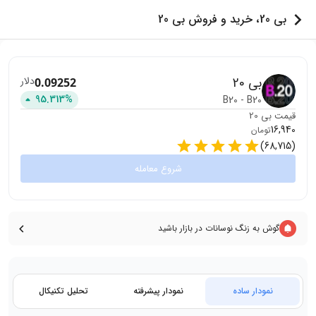
بی 20، خرید و فروش بی 20
بی 20
دلار
0.09252
95.313
%
B20
-
B20
قیمت
بی 20
16,940
تومان
)
68,715
(
شروع معامله
گوش به زنگ نوسانات در بازار باشید
نمودار ساده
نمودار پیشرفته
تحلیل تکنیکال