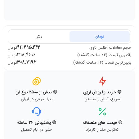
تومان
دلار
911,695,442
حجم معاملات
اطلس ناوی
تومان
318.9606
بالاترین قیمت (۲۴ ساعت گذشته)
تومان
308.7196
پایین‌ترین قیمت (۲۴ ساعت گذشته)
تومان
🔵 خرید وفروش ارزی
🔴 بیش از ۲۵۰۰ نوع ارز
سریع، آسان و مطمئن
تنها صرافی در ایران
🟡 قیمت های منصفانه
🟢 پشتیبانی ۲۴ ساعته
کمترین مقدار کارمزد
حتی در ایام تعطیل