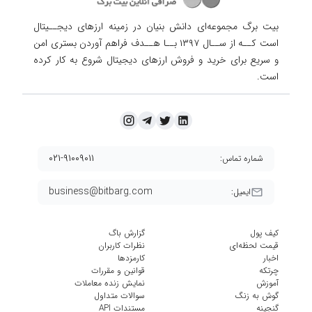
بیت برگ مجموعه‌ای دانش بنیان در زمینه ارزهای دیجــیتال
است کــه از ســال ۱۳۹۷ بــا هــدف فراهم آوردن
بستری امن
و سریع برای خرید و فروش ارزهای دیجیتال شروع به کار کرده
است.
۰۲۱-۹۱۰۰۹۰۱۱
شماره تماس:
business@bitbarg.com
ایمیل:
کیف پول
گزارش باگ
قیمت لحظه‌ای
نظرات کاربران
اخبار
کارمزد‌ها
چرتکه
قوانین و مقررات
آموزش
نمایش زنده معاملات
گوش به زنگ
سوالات متداول
گنجینه
مستندات API