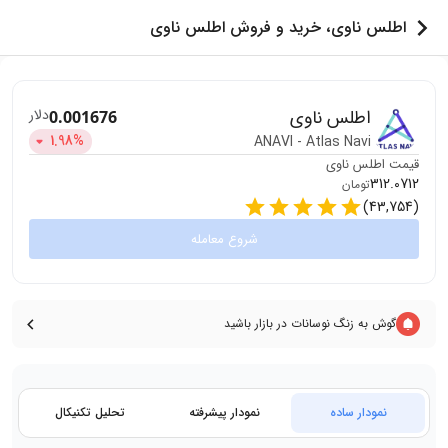
اطلس ناوی، خرید و فروش اطلس ناوی
اطلس ناوی
دلار
0.001676
1.98
%
ANAVI
-
Atlas Navi
قیمت
اطلس ناوی
312.0712
تومان
)
43,754
(
شروع معامله
گوش به زنگ نوسانات در بازار باشید
نمودار ساده
نمودار پیشرفته
تحلیل تکنیکال