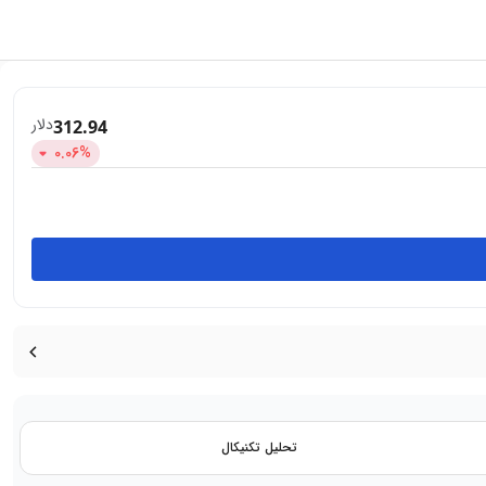
دلار
312.94
0.06
%
تحلیل تکنیکال