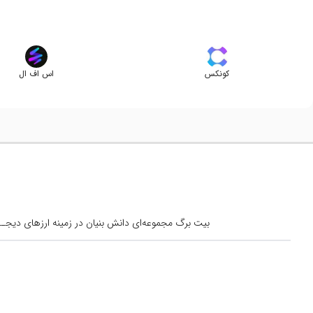
کونکس
اس اف ال
بیت برگ مجموعه‌ای دانش بنیان در زمینه ارزهای دیجــیتال است کــه از س