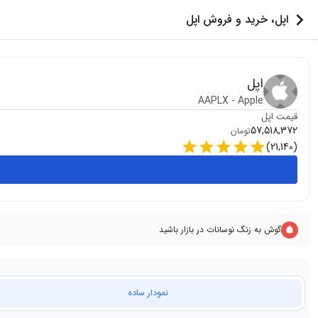
اپل، خرید و فروش اپل
اپل
AAPLX
-
Apple
قیمت
اپل
57,518,372
تومان
)
21,140
(
گوش به زنگ نوسانات در بازار باشید
نمودار ساده