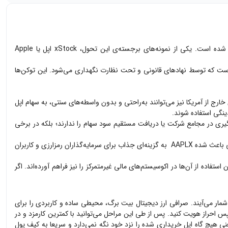
در دنیای امروز که تکنولوژی‌های نوین در حال تغییر شکل سرمایه‌گذاری هستند، مفهوم "توکنایز کردن دارایی‌ها" به یکی از جذاب‌ترین ترندهای مالی تبدیل شده است. یکی از نمونه‌های برجسته‌ی این تحول، xStock اپل یا Apple
واقعی از شرکت اپل است که توسط نهادهای قانونی و تحت نظارت نگهداری می‌شود. این توکن‌ها
د سهام اپل نیاز به حساب کارگزاری در آمریکا، احراز هویت پیچیده، و رعایت قوانین مالیاتی و بانکی خاص دارید. اما با xStock، کاربران خارج از آمریکا نیز می‌توانند به‌راحتی و بدون واسطه‌های سنتی، به سهام اپل
 مثل رأی‌گیری در مجامع شرکت یا دریافت مستقیم سود سهام را ندارند؛ بلکه در برخی
این نوع دارایی‌ها همچنین امکان معامله‌ی ۲۴ ساعته در ۵ روز هفته را فراهم می‌کنند، برخلاف بازارهای سنتی که محدود به ساعات کاری خاص هستند. این ویژگی باعث شده AAPLX به گزینه‌ای جذاب برای سرمایه‌گذاران رمزارزی و کاربران
کان استفاده از آن‌ها در اکوسیستم‌های مالی غیرمتمرکز را نیز فراهم آورده‌اند. اگر
مار می‌آیند. صرافی ارز دیجیتال بیت برگ، محیطی ساده و کاربردی را برای
 احراز هویت کنید. پس از طی این مراحل می‌توانید با کمترین کارمزد و در
اپل
خریداری شده را نزد خود نگه نمی‌دارد و سریعا به کیف پول