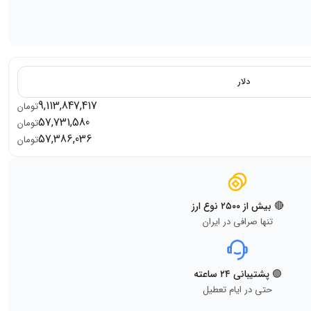
دلار
9,113,847,417
تومان
57,731,580
تومان
57,386,036
تومان
🔴 بیش از ۲۵۰۰ نوع ارز
تنها صرافی در ایران
🟢 پشتیبانی ۲۴ ساعته
حتی در ایام تعطیل