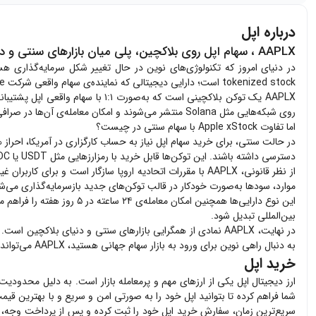
درباره اپل
AAPLX ، سهام اپل روی بلاکچین، پلی میان بازارهای سنتی و دیفای
tokenized stock است؛ دارایی دیجیتالی که نماینده‌ی سهام واقعی شرکت Apple بوده و به‌صورت توکن روی بلاکچین عرضه می‌شود.
AAPLX یک توکن بلاکچینی است که 
روی شبکه‌هایی مثل Solana منتشر می‌شوند و امکان معامله‌ی آن‌ها در صرافی‌های متمرکز و غیرمتمرکز فراهم است.
اما تفاوت Apple xStock با سهام سنتی در چیست؟
دسترسی داشته باشند. این توکن‌ها قابل خرید با رمزارزهایی مثل USDT یا USDC هستند و می‌توانند در پروتکل‌های دیفای مثل وام‌دهی، استیکینگ و تأمین نقدینگی استفاده شوند.
از نظر قانونی، AAPLX با مقررات اتحادیه اروپا سازگار است
موارد، سودها به‌صورت خودکار در قالب توکن‌های جدید بازسرمایه‌گذاری می‌ش
بین‌المللی تبدیل شود.
در نهایت، AAPLX نمادی از همگرایی بازارهای سنتی و دنیای بلاکچی
به دنبال راهی نوین برای ورود به بازار سهام جهانی هستید، AAPLX می‌تواند یکی از دروازه‌های اصلی باشد.
خرید اپل
ارز دیجیتال
اپل
یکی از ارزهای مهم و پرمعامله بازار است. به دلیل محدودیت‌ه
شما فراهم کرده تا بتوانید
اپل
خود را به صورتی امن و سریع و با بهترین قیم
سریع‌ترین زمان، سفارش خرید
اپل
خود را ثبت کرده و پس از پرداخت وجه، آن را در