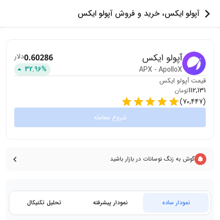
آپولو ایکس، خرید و فروش آپولو ایکس
آپولو ایکس
دلار
0.60286
32.96
%
APX
-
ApolloX
قیمت
آپولو ایکس
112,131
تومان
)
70,447
(
شروع معامله
گوش به زنگ نوسانات در بازار باشید
نمودار ساده
نمودار پیشرفته
تحلیل تکنیکال