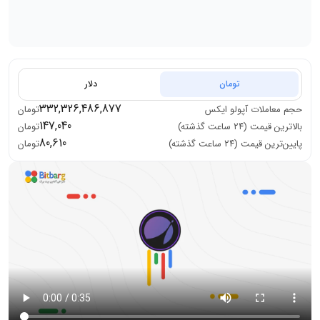
تومان
دلار
332,326,486,877
حجم معاملات
آپولو ایکس
تومان
147,040
بالاترین قیمت (۲۴ ساعت گذشته)
تومان
80,610
پایین‌ترین قیمت (۲۴ ساعت گذشته)
تومان