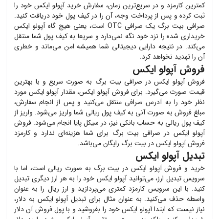
کمترین کارمزد و در سریع‌ترین زمان، سفارش خرید
آپولو ایکس
خود را
ثبت کرده و پس از پرداخت وجه، آن را در کیف پول خود دریافت کنید.
صرافی بیت برگ یک صرافی OTC است، یعنی هیچ گاه
آپولو ایکس
خریداری شده را نزد خود نگه نمی‌دارد و سریعا به کیف پول شما منتقل
می‌کند. در نتیجه دارایی دیجیتالی شما همیشه امن می‌ماند و خطری
آن را تهدید نخواهد کرد.
فروش آپولو ایکس
فروش
آپولو ایکس
در صرافی بیت برگ به صورت سریع و با بهترین
قیمت صورت می‌گیرد. برای فروش
آپولو ایکس
، مقدار
آپولو ایکس
مورد
نظر خود را به آدرس صرافی منتقل می‌کنید و پس از انجام سفارش،
مبلغ فروش به صورت آنی به کیف پول ریالی شما واریز می‌شود. واریز از
کیف پول ریالی به حساب بانکی نیز، در سیکل پایا انجام می‌شود. فروش
آپولو ایکس
در صرافی بیت برگ برای شما هزینه‌ای ندارد و کارمزد
فروش
آپولو ایکس
در بیت برگ رایگان می‌باشد.
تبدیل آپولو ایکس
خرید و فروش
آپولو ایکس
در بیت برگ به صورت ریالی است، اما با
سرویس تبدیل ارز، می‌توانید
آپولو ایکس
خود را به هر ارز دیگری تبدیل
کنید. با این سرویس کارمزد کمتری می‌پردازید و ارز ریال را به عنوان
واسطه حذف می‌کنید. به عنوان مثال برای تبدیل
آپولو ایکس
به دلار،
نیاز نیست که ابتدا
آپولو ایکس
خود را بفروشید و با پول فروش آن دلار