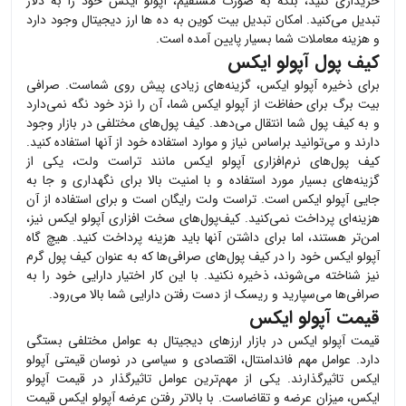
خریداری کنید، بلکه به صورت مستقیم،
آپولو ایکس
خود را به دلار
تبدیل می‌کنید. امکان تبدیل بیت کوین به ده ها ارز دیجیتال وجود دارد
و هزینه معاملات شما بسیار پایین آمده است.
کیف پول آپولو ایکس
برای ذخیره
آپولو ایکس
، گزینه‌های زیادی پیش روی شماست. صرافی
بیت برگ برای حفاظت از
آپولو ایکس
شما، آن را نزد خود نگه نمی‌دارد
و به کیف پول شما انتقال می‌دهد. کیف پول‌های مختلفی در بازار وجود
دارند و می‌توانید براساس نیاز و موارد استفاده خود از آنها استفاده کنید.
کیف پول‌های نرم‌افزاری
آپولو ایکس
مانند تراست ولت، یکی از
گزینه‌های بسیار مورد استفاده و با امنیت بالا برای نگهداری و جا به
جایی
آپولو ایکس
است. تراست ولت رایگان است و برای استفاده از آن
هزینه‌ای پرداخت نمی‌کنید. کیف‌پول‌های سخت افزاری
آپولو ایکس
نیز،
امن‌تر هستند، اما برای داشتن آنها باید هزینه پرداخت کنید. هیچ گاه
آپولو ایکس
خود را در کیف پول‌های صرافی‌ها که به عنوان کیف پول گرم
نیز شناخته می‌شوند، ذخیره نکنید. با این کار اختیار دارایی خود را به
صرافی‌ها می‌سپارید و ریسک از دست رفتن دارایی شما بالا می‌رود.
قیمت آپولو ایکس
قیمت
آپولو ایکس
در بازار ارزهای دیجیتال به عوامل مختلفی بستگی
دارد. عوامل مهم فاندامنتال، اقتصادی و سیاسی در نوسان قیمتی
آپولو
ایکس
تاثیرگذارند. یکی از مهم‌ترین عوامل تاثیرگذار در قیمت
آپولو
ایکس
، میزان عرضه و تقاضاست. با بالاتر رفتن عرضه
آپولو ایکس
قیمت