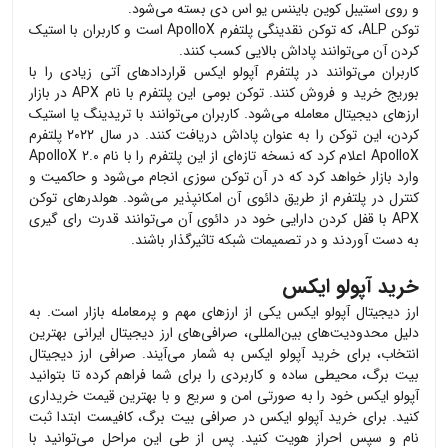
و روی استیبل کوین بایننس یو اس دی بسته می‌شود.
توکن
ALP
، که توکن نقدینگی پلتفرم
ApolloX
است و کاربران با استیک
کردن آن می‌توانند پاداش بالایی کسب کنند.
کاربران می‌توانند در پلتفرم آپولو ایکس قراردادهای آتی زیادی را با
بوریج خرید و فروش کنند. توکن بومی این پلتفرم با نام
APX
در بازار
ارزهای دیجیتال معامله می‌شود. کاربران می‌توانند با تریدینگ یا استیک
کردن، این توکن را به عنوان پاداش دریافت کنند. در سال ۲۰۲۲ پلتفرم
ApolloX
اعلام کرد که نسخه تازه‌ای از این پلتفرم را با نام
ApolloX 2.0
وارد بازار خواهد کرد که در آن توکن سوزی انجام می‌شود و حاکمیت و
کنترل در پلتفرم از طریق دائوی آن امکانپذیر می‌شود. هولدرهای توکن
APX
با قفل کردن دارایی خود در دائوی آن می‌توانند قدرت رای گیری
به دست آوردند و در تصمیمات شبکه تاثیرگذار باشند.
خرید آپولو ایکس
ارز دیجیتال
آپولو ایکس
یکی از ارزهای مهم و پرمعامله بازار است. به
دلیل محدودیت‌های بین‌المللی، صرافی‌های ارز دیجیتال ایرانی بهترین
انتخاب، برای خرید
آپولو ایکس
به شمار می‌آیند. صرافی ارز دیجیتال
بیت برگ، محیطی ساده و کاربردی را برای شما فراهم کرده تا بتوانید
آپولو ایکس
خود را به صورتی امن و سریع و با بهترین قیمت خریداری
کنید. برای خرید
آپولو ایکس
در صرافی بیت برگ، کافیست ابتدا ثبت
نام و سپس احراز هویت کنید. پس از طی این مراحل می‌توانید با