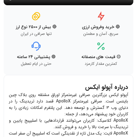
🔵 خرید وفروش ارزی
🔴 بیش از ۲۵۰۰ نوع ارز
سریع، آسان و مطمئن
تنها صرافی در ایران
🟡 قیمت های منصفانه
🟢 پشتیبانی ۲۴ ساعته
کمترین مقدار کارمزد
حتی در ایام تعطیل
درباره آپولو ایکس
آپولو ایکس بزرگترین صرافی غیرمتمرکز اوراق مشتقه روی بلاک چین
بایننس است. صرافی غیرمتمرکز
ApolloX
قصد دارد تریدینگ را در
دنیای وب ۳ گسترش و توسعه دهد. این پلتفرم امکانات زیادی را به
کاربران خود پیشنهاد می‌دهد، از جمله:
ApolloX
کلاسیک: کاربران می‌توانند قراردادهایی با اسلیپیج پایین و
تریدینگ با سرعت بالا را خرید و فروش کنند.
ApolloX
لایت: یک مدل تازه از نقدینگی است که اسلیپیج آن صفر است