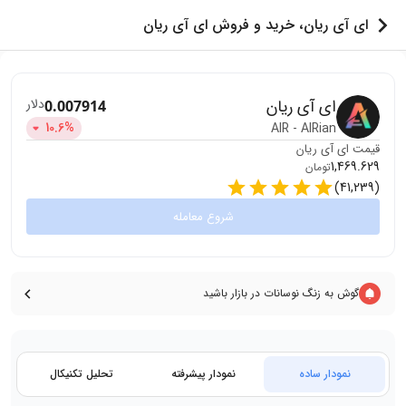
ای آی ریان، خرید و فروش ای آی ریان
ای آی ریان
دلار
0.007914
10.6
%
AIR
-
AIRian
قیمت
ای آی ریان
1,469.629
تومان
)
41,239
(
شروع معامله
گوش به زنگ نوسانات در بازار باشید
نمودار ساده
نمودار پیشرفته
تحلیل تکنیکال