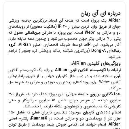
درباره ای آی ریان
AIRian
یک پروژه است که هدف آن ایجاد بزرگترین جامعه ورزشی
جهان از طریق وارد کردن بیش از 20 IP (مالکیت معنوی) از رویدادهای
دو و ماراتن به
Web3
است. این پروژه با
ماراتن بین‌المللی سئول
که
یکی از 7 ماراتن برتر جهان محسوب می‌شود و چندین دهه سابقه دارد،
آغاز می‌شود. این IPها توسط شریک انحصاری اصلی
AIRian
،
گروه
رسانه‌ای Dong-A
(بزرگترین شرکت رسانه و پخش کره جنوبی) فراهم
می‌شود.
ویژگی‌های کلیدی
AIRian
:
ارتباط با اکوسیستم آفلاین قوی
:
AIRian
بر پایه یک اکوسیستم آفلاین
قوی ساخته شده و در عین حال کاربران جهانی را از طریق پلتفرم‌های
آنلاین Web3 برای رویدادهای پیاده‌روی، دویدن و ماراتن به هم متصل
می‌کند.
هدف‌گذاری بر روی جامعه جهانی
: این پروژه هدف دارد تا بیش از 300
میلیون دونده در سراسر جهان، شامل 15 میلیون ماراتن‌کار و حتی
کاربرانی که به پیاده‌روی و کوهنوردی علاقه دارند، را جذب کند.
ادغام داده‌های کاربران موجود
: دیتابیس کاربران فعلی که شامل 450
هزار نفر از رویدادهای دو و ماراتن است، در
RunnerX
، پلتفرم اصلی
AIRian
، ادغام خواهد شد. تمامی فروش بلیط رویدادها از طریق توکن