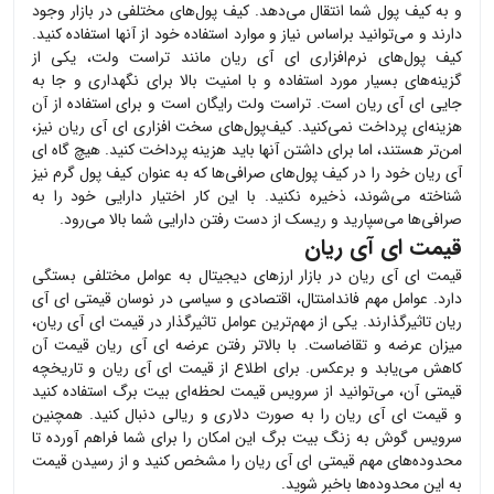
و به کیف پول شما انتقال می‌دهد. کیف پول‌های مختلفی در بازار وجود
دارند و می‌توانید براساس نیاز و موارد استفاده خود از آنها استفاده کنید.
کیف پول‌های نرم‌افزاری
ای آی ریان
مانند تراست ولت، یکی از
گزینه‌های بسیار مورد استفاده و با امنیت بالا برای نگهداری و جا به
جایی
ای آی ریان
است. تراست ولت رایگان است و برای استفاده از آن
هزینه‌ای پرداخت نمی‌کنید. کیف‌پول‌های سخت افزاری
ای آی ریان
نیز،
امن‌تر هستند، اما برای داشتن آنها باید هزینه پرداخت کنید. هیچ گاه
ای
آی ریان
خود را در کیف پول‌های صرافی‌ها که به عنوان کیف پول گرم نیز
شناخته می‌شوند، ذخیره نکنید. با این کار اختیار دارایی خود را به
صرافی‌ها می‌سپارید و ریسک از دست رفتن دارایی شما بالا می‌رود.
قیمت ای آی ریان
قیمت
ای آی ریان
در بازار ارزهای دیجیتال به عوامل مختلفی بستگی
دارد. عوامل مهم فاندامنتال، اقتصادی و سیاسی در نوسان قیمتی
ای آی
ریان
تاثیرگذارند. یکی از مهم‌ترین عوامل تاثیرگذار در قیمت
ای آی ریان
،
میزان عرضه و تقاضاست. با بالاتر رفتن عرضه
ای آی ریان
قیمت آن
کاهش می‌یابد و برعکس. برای اطلاع از قیمت
ای آی ریان
و تاریخچه
قیمتی آن، می‌توانید از سرویس قیمت لحظه‌ای بیت برگ استفاده کنید
و قیمت
ای آی ریان
را به صورت دلاری و ریالی دنبال کنید. همچنین
سرویس گوش به زنگ بیت برگ این امکان را برای شما فراهم آورده تا
محدوده‌های مهم قیمتی
ای آی ریان
را مشخص کنید و از رسیدن قیمت
به این محدوده‌ها باخبر شوید.