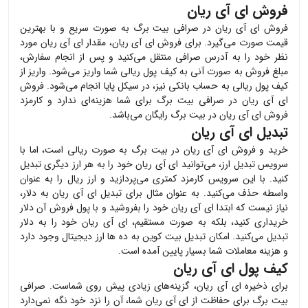
فروش ای آی ریان
فروش
ای آی ریان
در صرافی بیت برگ به صورت سریع و با بهترین
قیمت صورت می‌گیرد. برای فروش
ای آی ریان
، مقدار
ای آی ریان
مورد
نظر خود را به آدرس صرافی منتقل می‌کنید و پس از انجام سفارش،
مبلغ فروش به صورت آنی به کیف پول ریالی شما واریز می‌شود. واریز از
کیف پول ریالی به حساب بانکی نیز، در سیکل پایا انجام می‌شود. فروش
ای آی ریان
در صرافی بیت برگ برای شما هزینه‌ای ندارد و کارمزد
فروش
ای آی ریان
در بیت برگ رایگان می‌باشد.
تبدیل ای آی ریان
خرید و فروش
ای آی ریان
در بیت برگ به صورت ریالی است، اما با
سرویس تبدیل ارز، می‌توانید
ای آی ریان
خود را به هر ارز دیگری تبدیل
کنید. با این سرویس کارمزد کمتری می‌پردازید و ارز ریال را به عنوان
واسطه حذف می‌کنید. به عنوان مثال برای تبدیل
ای آی ریان
به دلار،
نیاز نیست که ابتدا
ای آی ریان
خود را بفروشید و با پول فروش آن دلار
خریداری کنید، بلکه به صورت مستقیم،
ای آی ریان
خود را به دلار
تبدیل می‌کنید. امکان تبدیل بیت کوین به ده ها ارز دیجیتال وجود دارد
و هزینه معاملات شما بسیار پایین آمده است.
کیف پول ای آی ریان
برای ذخیره
ای آی ریان
، گزینه‌های زیادی پیش روی شماست. صرافی
بیت برگ برای حفاظت از
ای آی ریان
شما، آن را نزد خود نگه نمی‌دارد