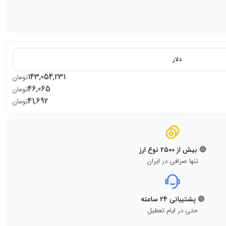
دلار
143,054,231
تومان
46,065
تومان
41,692
تومان
🔴 بیش از ۲۵۰۰ نوع ارز
تنها صرافی در ایران
🟢 پشتیبانی ۲۴ ساعته
حتی در ایام تعطیل