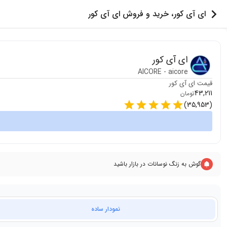
ای آی کور، خرید و فروش ای آی کور
ای آی کور
AICORE
-
aicore
قیمت
ای آی کور
43,211
تومان
)
35,953
(
گوش به زنگ نوسانات در بازار باشید
نمودار ساده