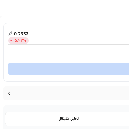
دلار
0.2332
5.43
%
تحلیل تکنیکال