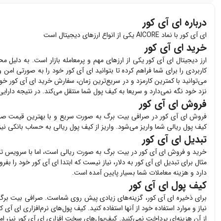
درباره ای آی کور
ای آی کور با نماد AICORE یکی از انواع ارزهای دیجیتال است
خرید ای آی کور
ارز دیجیتال
ای آی کور
یکی از ارزهای مهم و پرمعامله بازار است. به دلیل مح
کاربردی را برای شما فراهم کرده تا بتوانید
ای آی کور
خود را به صورتی امن و 
می‌توانید با کمترین کارمزد و در سریع‌ترین زمان، سفارش خرید
ای آی کور
خود 
نزد خود نگه نمی‌دارد و سریعا به کیف پول شما منتقل می‌کند. در نتیجه دارا
فروش ای آی کور
فروش
ای آی کور
در صرافی بیت برگ به صورت سریع و با بهترین قیمت صو
کیف پول ریالی شما واریز می‌شود. واریز از کیف پول ریالی به حساب بانکی نی
تبدیل ای آی کور
خرید و فروش
ای آی کور
در بیت برگ به صورت ریالی است، اما با سرویس تبد
مثال برای تبدیل
ای آی کور
به دلار، نیاز نیست که ابتدا
ای آی کور
خود را بفرو
دارد و هزینه معاملات شما بسیار پایین آمده است.
کیف پول ای آی کور
برای ذخیره
ای آی کور
، گزینه‌های زیادی پیش روی شماست. صرافی بیت برگ
نیاز و موارد استفاده خود از آنها استفاده کنید. کیف پول‌های نرم‌افزاری
ای آی کو
از آن هزینه‌ای پرداخت نمی‌کنید. کیف‌پول‌های سخت افزاری
ای آی کور
نیز، ام