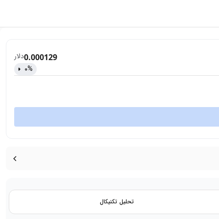
دلار
0.000129
0
%
تحلیل تکنیکال