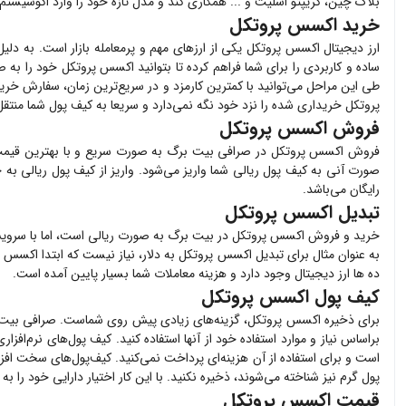
بلاک چین، کریپتو اسلیت و ... همکاری کند و مدل تازه‌ خود را وارد اکوسیستم آ
خرید اکسس پروتکل
ارز دیجیتال
اکسس پروتکل
یکی از ارزهای مهم و پرمعامله بازار است. به دلی
ساده و کاربردی را برای شما فراهم کرده تا بتوانید
اکسس پروتکل
خود را به ص
طی این مراحل می‌توانید با کمترین کارمزد و در سریع‌ترین زمان، سفارش خری
پروتکل
خریداری شده را نزد خود نگه نمی‌دارد و سریعا به کیف پول شما منتقل
فروش اکسس پروتکل
فروش
اکسس پروتکل
در صرافی بیت برگ به صورت سریع و با بهترین قیم
صورت آنی به کیف پول ریالی شما واریز می‌شود. واریز از کیف پول ریالی به
رایگان می‌باشد.
تبدیل اکسس پروتکل
خرید و فروش
اکسس پروتکل
در بیت برگ به صورت ریالی است، اما با سرویس
به عنوان مثال برای تبدیل
اکسس پروتکل
به دلار، نیاز نیست که ابتدا
اکسس پ
ده ها ارز دیجیتال وجود دارد و هزینه معاملات شما بسیار پایین آمده است.
کیف پول اکسس پروتکل
برای ذخیره
اکسس پروتکل
، گزینه‌های زیادی پیش روی شماست. صرافی بیت
براساس نیاز و موارد استفاده خود از آنها استفاده کنید. کیف پول‌های نرم‌افزار
است و برای استفاده از آن هزینه‌ای پرداخت نمی‌کنید. کیف‌پول‌های سخت افز
پول گرم نیز شناخته می‌شوند، ذخیره نکنید. با این کار اختیار دارایی خود را ب
قیمت اکسس پروتکل