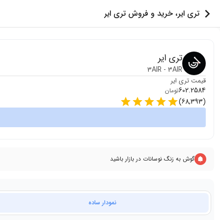
تری ایر، خرید و فروش تری ایر
تری ایر
3AIR
-
3AIR
قیمت
تری ایر
602.2584
تومان
)
68,393
(
گوش به زنگ نوسانات در بازار باشید
نمودار ساده