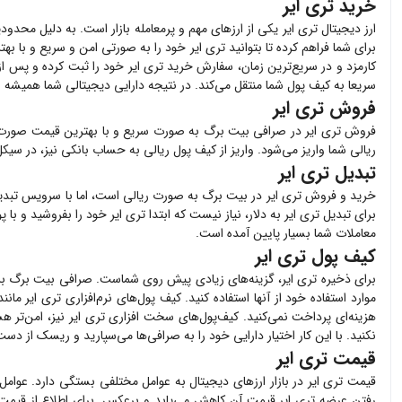
خرید تری ایر
ارز دیجیتال
تری ایر
یکی از ارزهای مهم و پرمعامله بازار است. به دلیل محدودی
برای شما فراهم کرده تا بتوانید
تری ایر
خود را به صورتی امن و سریع و با به
کارمزد و در سریع‌ترین زمان، سفارش خرید
تری ایر
خود را ثبت کرده و پس از پردا
سریعا به کیف پول شما منتقل می‌کند. در نتیجه دارایی دیجیتالی شما همیشه 
فروش تری ایر
فروش
تری ایر
در صرافی بیت برگ به صورت سریع و با بهترین قیمت صورت
ریالی شما واریز می‌شود. واریز از کیف پول ریالی به حساب بانکی نیز، در سیک
تبدیل تری ایر
خرید و فروش
تری ایر
در بیت برگ به صورت ریالی است، اما با سرویس تبدیل 
برای تبدیل
تری ایر
به دلار، نیاز نیست که ابتدا
تری ایر
خود را بفروشید و با 
معاملات شما بسیار پایین آمده است.
کیف پول تری ایر
برای ذخیره
تری ایر
، گزینه‌های زیادی پیش روی شماست. صرافی بیت برگ ب
موارد استفاده خود از آنها استفاده کنید. کیف پول‌های نرم‌افزاری
تری ایر
مانند
هزینه‌ای پرداخت نمی‌کنید. کیف‌پول‌های سخت افزاری
تری ایر
نیز، امن‌تر هس
نکنید. با این کار اختیار دارایی خود را به صرافی‌ها می‌سپارید و ریسک از دست 
قیمت تری ایر
قیمت
تری ایر
در بازار ارزهای دیجیتال به عوامل مختلفی بستگی دارد. عوامل
رفتن عرضه
تری ایر
قیمت آن کاهش می‌یابد و برعکس. برای اطلاع از قیم