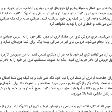
ت‌های بین‌المللی، صرافی‌های ارز دیجیتال ایرانی بهترین انتخاب، برای خرید
تری ا
ترین قیمت خریداری کنید. برای خرید
تری ایر
در صرافی بیت برگ، کافیست ابتدا ثب
خت وجه، آن را در کیف پول خود دریافت کنید. صرافی بیت برگ یک صرافی OTC است، یعنی هیچ گاه
امن می‌ماند و خطری آن را تهدید نخواهد کرد.
 می‌گیرد. برای فروش
تری ایر
، مقدار
تری ایر
مورد نظر خود را به آدرس صرافی من
ل پایا انجام می‌شود. فروش
تری ایر
در صرافی بیت برگ برای شما هزینه‌ای ندارد و
ارز، می‌توانید
تری ایر
خود را به هر ارز دیگری تبدیل کنید. با این سرویس کارمزد 
پول فروش آن دلار خریداری کنید، بلکه به صورت مستقیم،
تری ایر
خود را به دلار تب
رای حفاظت از
تری ایر
شما، آن را نزد خود نگه نمی‌دارد و به کیف پول شما انتقال م
 تراست ولت، یکی از گزینه‌های بسیار مورد استفاده و با امنیت بالا برای نگهدار
تند، اما برای داشتن آنها باید هزینه پرداخت کنید. هیچ گاه
تری ایر
خود را در کی
رفتن دارایی شما بالا می‌رود.
 مهم فاندامنتال، اقتصادی و سیاسی در نوسان قیمتی
تری ایر
تاثیرگذارند. یکی از 
ت
تری ایر
و تاریخچه قیمتی آن، می‌توانید از سرویس قیمت لحظه‌ای بیت برگ اس