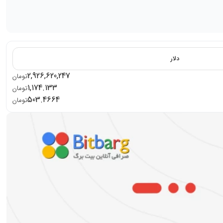
دلار
2,926,620,247
تومان
1,174.133
تومان
503.4664
تومان