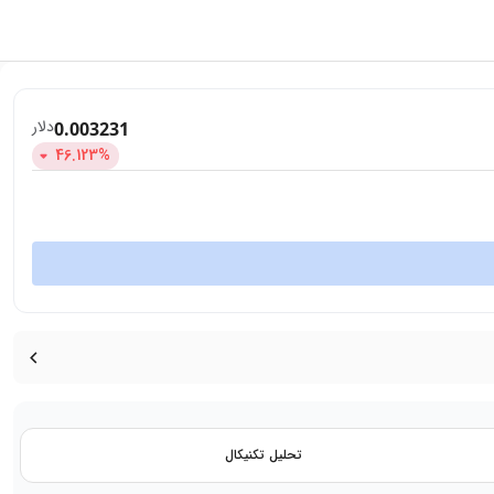
دلار
0.003231
46.123
%
تحلیل تکنیکال