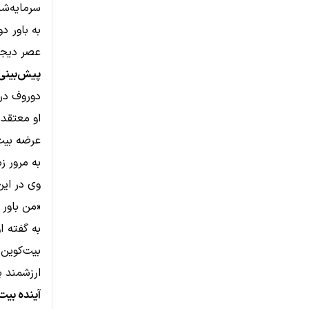
سرمایه‌شا
به باور د
عصر دیجی
پیش‌بینی
دوروف در 
او معتقد
به مرور زمان ارزش TC
وی در ای
«من باور 
به گفته ا
بیت‌کوین
ارزشمند ب
آینده بیت‌