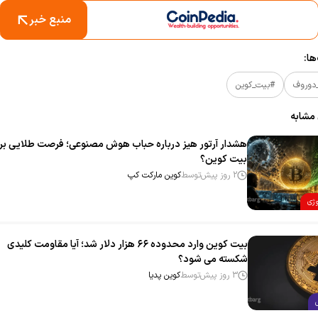
منبع خبر
ا:
دوروف
#بیت_کوین
 مشابه
هشدار آرتور هیز درباره حباب هوش مصنوعی؛ فرصت طلایی بر
بیت‌ کوین؟
2 روز پیش
توسط
کوین مارکت کپ
وژی
بیت‌ کوین وارد محدوده ۶۶ هزار دلار شد؛ آیا مقاومت کلیدی
شکسته می‌ شود؟
3 روز پیش
توسط
کوین پدیا