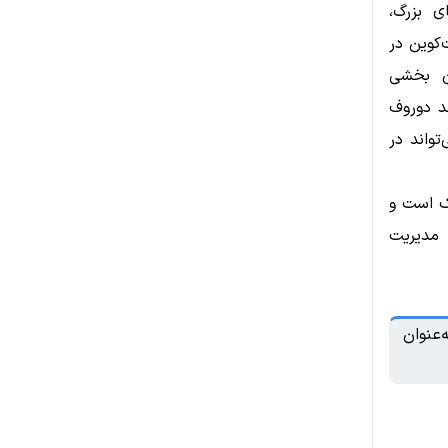
ی بزرگ،
‌کوین در
ان بخشی
ند دوروف
واند در
سک است و
 مدیریت
‌عنوان