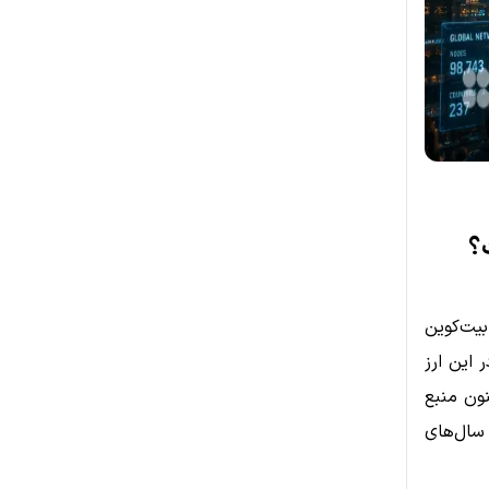
؟
یت‌کوین
ر این ارز
نون منبع
سال‌های