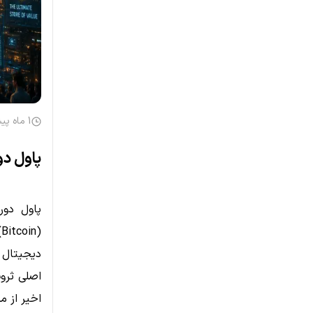
1 ماه پیش
پاول دو
پاول دور
(
دیجیتال س
اصلی ثرو
اخیر از م