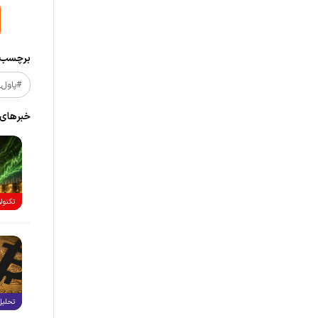
برچسب‌ه
#پاول_
خبر‌های
تکنول
تحلیل