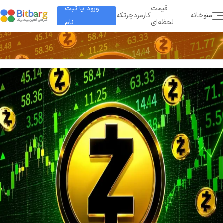
ورود یا ثبت
قیمت
منو
خانه
کارمزد
چرتکه
نام
لحظه‌ای