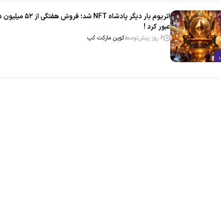
اتریوم بار دیگر پادشاه NFT شد؛ فروش هفتگی ا
عبور کرد !
6 روز پیش
توسط
کوین مارکت کپ