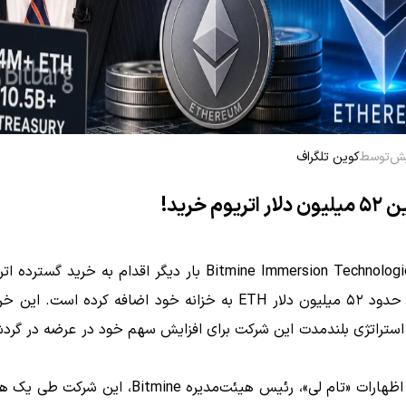
توسط
کوین تلگراف
تریوم خرید!
شرکت Bitmine Immersion Technologies بار دیگر اقدام به خرید گست
و این بار حدود ۵۲ میلیون دلار ETH به خزانه خود اضافه کرده است. 
استراتژی بلندمدت این شرکت برای افزایش سهم خود در عرضه در گردش
بر اساس اظهارات «تام لی»، رئیس هیئت‌مدیره Bitmine، این