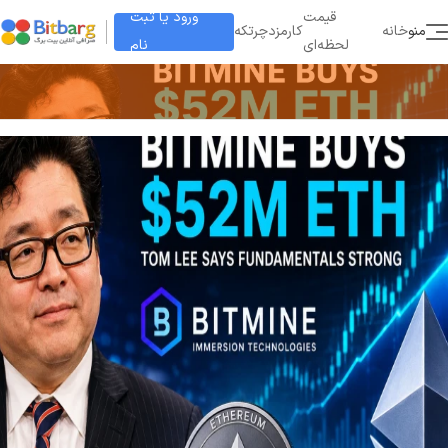
ورود یا ثبت
قیمت
منو
خانه
کارمزد
چرتکه
نام
لحظه‌ای