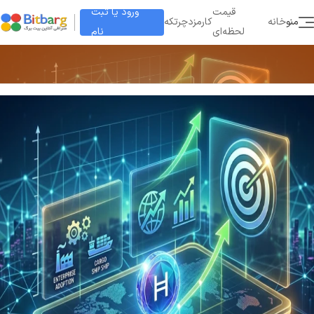
ورود یا ثبت
قیمت
منو
خانه
کارمزد
چرتکه
نام
لحظه‌ای