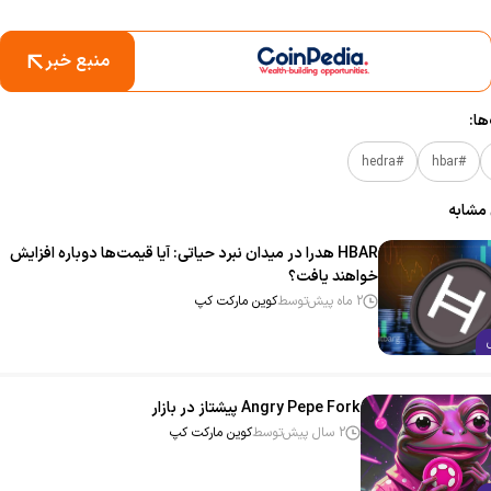
منبع خبر
ا:
#hedra
#hbar
 مشابه
HBAR هدرا در میدان نبرد حیاتی: آیا قیمت‌ها دوباره افزایش
خواهند یافت؟
2 ماه پیش
توسط
کوین مارکت کپ
Angry Pepe Fork پیشتاز در بازار
2 سال پیش
توسط
کوین مارکت کپ