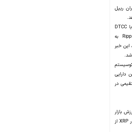
ران ریپل
تحلیلگران معتقدند مهم‌ترین دلیل این موضوع به زمان‌بندی همکاری ریپل با DTCC
بازمی‌گردد. ریپل در مارس ۲۰۲۴ از طریق پلتفرم سازمانی Ripple Prime به
 این خبر
یم‌تری در اکوسیستم
ن دارایی
های مرتبط با DTCC نقش مستقیمی در
زش بازار
استلار در حال حاضر حدود ۷ میلیارد دلار برآورد می‌شود، در حالی که ارزش بازار XRP از