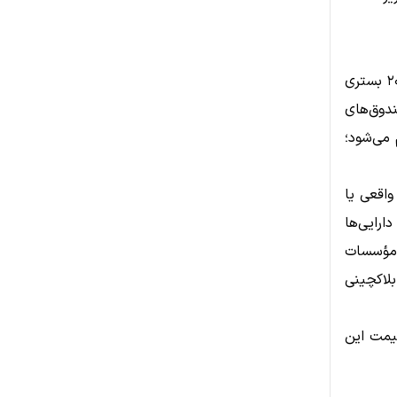
بر اساس اعلام رسمی تیم استلار، این شبکه قرار است در نیمه نخست سال ۲۰۲۵ بستری
ازی سهام شرکت‌های حاضر در شاخص راسل 1000، صندوق‌های
اهم کند. این اقدام با همکاری DTCC انجام می‌شود؛
واقعی یا
زی دارایی‌ها
 مؤسسات
لاکچینی
یش یابد و قیمت این