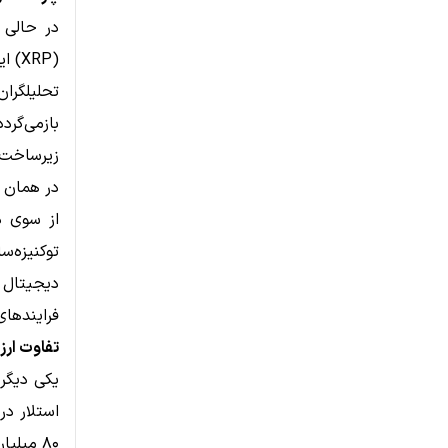
در حالی ک
(XRP) این سؤال را مطرح کردند که چرا XRP نتوانسته واکنشی مشابه نشان دهد.
زیرساخت‌ه
در همان زما
توکنیزه‌س
فرایندهای
تفاوت ارز
یکی دیگر 
۸۰ میلیارد دلار فراتر رفته است.