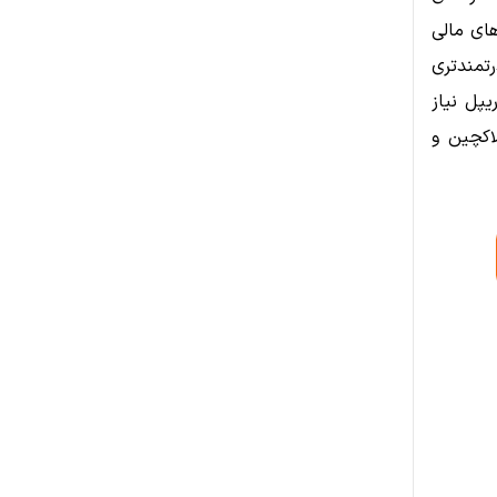
های مالی
قدرتمندتری
یپل نیاز
اکچین و