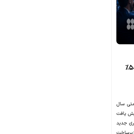
همکاری DTCC و استلار بازار را شگفت‌زده کرد؛ XLM بیش از ۵۰٪
متی سال
ز ۵۰ درصد افزایش یافت
اری جدید
یگران زیرساخت