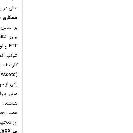
مالی در ب
همکاری استلار و DTCC؛ نقطه عطفی ب
شرکتی که 
کارشناسان
یکی از م
مالی بزر
هستند.
ارز دیجی
چرا XRP رشد مشابهی را تجربه نکرد؟