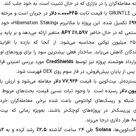
ه معامله‌گران را در بازاری که در حال تثبیت است، به خود جلب کند.
مت ثابت
۰.000625 دلار
در جریان است و مرحله 
۹۳
تکمیل شده. این پروژه با مکانی
ستمی که در حال حاضر
۱۱٬۵۹۷٪ APY
متغیر ارائه می‌دهد و بر پایه 
پاداش ۲۵۰ میلیون توکنی محاسبه می‌شود. از آنجا که بازده با افزا
دگان کاهش می‌یابد، ساختار فعلی بیشترین سود را برای ورودهای اول
رارداد هوشمند پروژه نیز توسط
CredShields
مورد بررسی امنیتی قرار
 از پایان پیش‌فروش، در فاز سوم روی DEX فهرست شود.
گسترده‌تر، بیت‌کوین با قیمت
۷۷٬۹۲۶ دلار
معامله می‌شود و ارزش باز
رسیده است. با وجود ثبات نسبی قیمت، بحث‌های مربوط ب
شبکه و ریسک‌های کوانتومی باعث شده برخی معامله‌گران خرد ب
 پرریسک‌تر در پروژه‌های کوچک‌تر باشند، به‌ویژه زمانی که بیت‌ک
لت‌کوین‌ها،
Solana
طی ۲۴ ساعت گذشته
۲.۵٪
رشد کرده و به
.۸۲