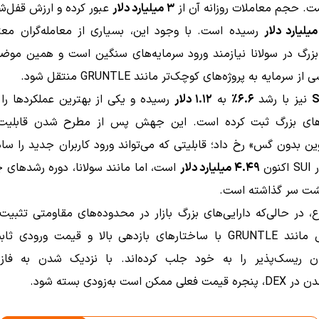
ت. حجم معاملات روزانه آن از
۳ میلیارد دلار
عبور کرده و ارزش قفل‌ش
رسیده است. با وجود این، بسیاری از معامله‌گران معت
زرگ در سولانا نیازمند ورود سرمایه‌های سنگین است و همین موض
سرمایه به پروژه‌های کوچک‌تر مانند GRUNTLE منتقل شود.
S
نیز با رشد
۶.۶٪
به
۱.۱۲ دلار
رسیده و یکی از بهترین عملکردها را 
‌های بزرگ ثبت کرده است. این جهش پس از مطرح شدن قابلیت 
ین بدون گس» رخ داد؛ قابلیتی که می‌تواند ورود کاربران جدید را ساده
نون
۴.۴۹ میلیارد دلار
است، اما مانند سولانا، دوره رشدهای چ
پشت سر گذاشته است.
 در حالی‌که دارایی‌های بزرگ بازار در محدوده‌های مقاومتی تثبیت 
پروژه‌هایی مانند GRUNTLE با ساختارهای بازدهی بالا و قیمت ورودی
ران ریسک‌پذیر را به خود جلب کرده‌اند. با نزدیک شدن به فا
ممکن است به‌زودی بسته شود.