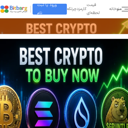
ورود یا ثبت
قیمت
منو
خانه
کارمزد
چرتکه
نام
لحظه‌ای