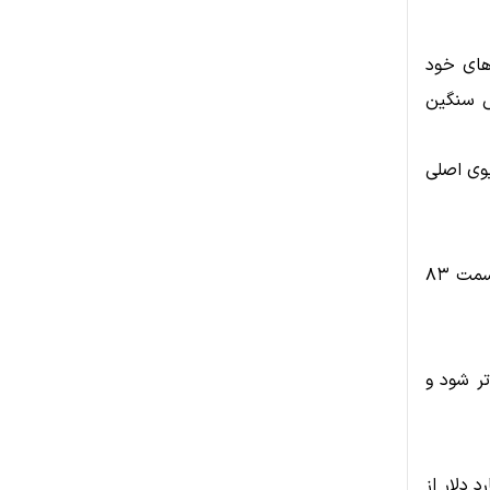
های خود
وزه با فشار فروش سنگین
دو سناریوی اصلی
اگر خریداران بتوانند محدوده فعلی را حفظ کنند، احتمال بازگشت قیمت به سمت ۸۳
یق‌تر شود و
از ۱۰ درصد سقوط کرد و حدود ۳۰ میلیارد دلار از