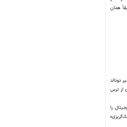
قاً همان
ر دونالد
د و موج جدیدی از ترس
جیتال را
‌گریزی»