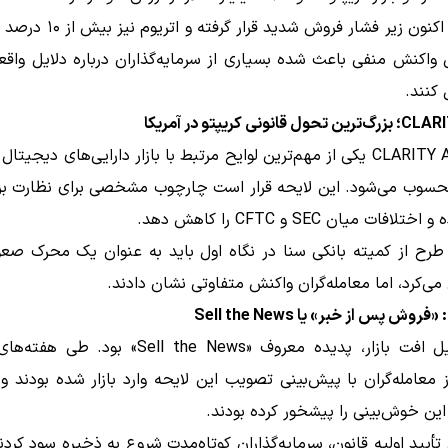
بیت‌کوین اکنون زیر فشار فروش شدید قر
 واکنش منفی باعث شده بسیاری از سرمایه‌گذاران درباره دلایل واق
 کنند.
قانون CLARITY Act یکی از مهم‌ترین لوایح مرتبط با بازار دارایی‌های دیجیتا
سوب می‌شود. این لایحه قرار است چارچوب مشخصی برای نظارت بر ر
لافات میان SEC و CFTC را کاهش دهد.
 طرح از کمیته بانکی سنا در نگاه اول باید به عنوان یک محرک صعو
 می‌کرد، اما معامله‌گران واکنش متفاوتی نشان دادند.
روش پس از خبر» یا Sell the News
اولین دلیل افت بازار، پدیده معروف «Sell the News» بو
 معامله‌گران با پیش‌بینی تصویب این لایحه وارد بازار شده بودند و
ین خوش‌بینی را پیشخور کرده بودند.
یید اولیه قانون، سرمایه‌گذاران کوتاه‌مدت شروع به ذخیره سود کردن