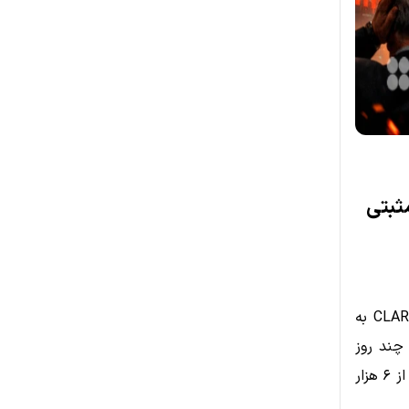
؛ قانون CLARITY تاثیر مثبتی
در حالی که بسیاری از فعلا بازار انتظار داشتند تصویب اولیه قانون CLARITY Act به
 چند روز
بیش از ۶ هزار