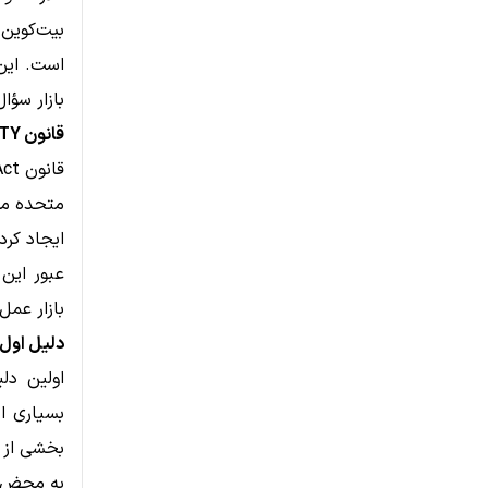
است. این
بازار سؤال
قانون CLARITY؛ بزرگ‌ترین تحول قانونی کریپتو در آمریکا
متحده مح
ایجاد کرده و اخت
عبور این
بازار عمل
دلیل اول: «ف
بسیاری از
بخشی از ا
به محض تأ