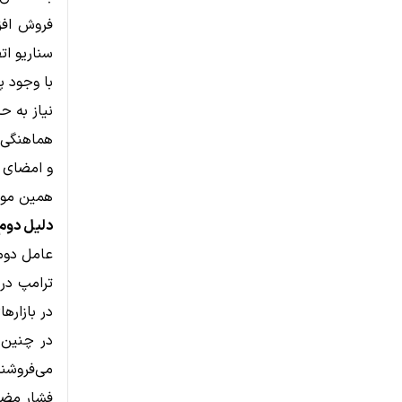
فروش افزا
سناریو ات
با وجود پ
نیاز به حداقل ۶۰ رأی د
هماهنگی 
و امضای 
همین موض
دلیل دوم:
عامل دوم 
در بازاره
در چنین ش
می‌فروشن
فشار مضاع