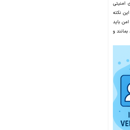
 امنیتی
ین نکته
من باید
بمانند و