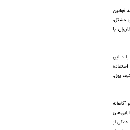
د قوانین
ز مشکل،
بران با
اید این
 استفاده
کیف پول،
 آگاهانه
رایی‌های
 همگی از