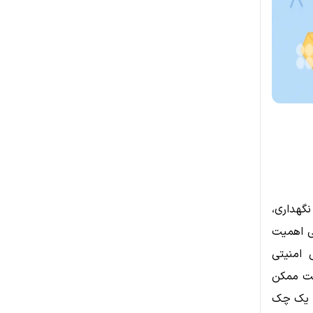
نگهداری،
نی اهمیت
 امنیتی
رست ممکن
، یک چک