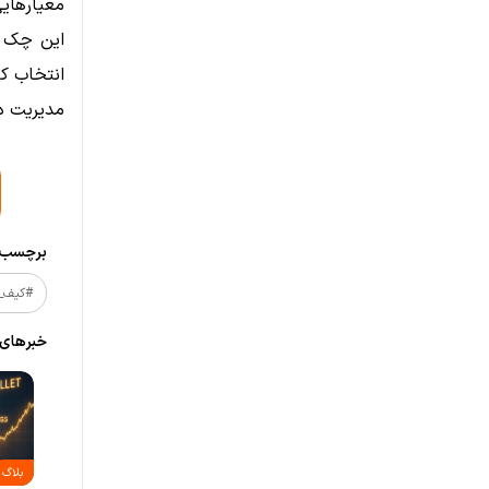
معیارهایی
این چک لی
انتخاب کن
مدیریت دا
برچسب‌ه
#کیف_
خبر‌های
بلاگ