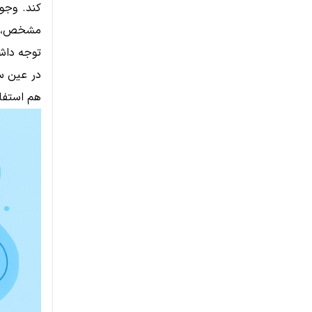
کند. وجو
مشخص، نق
توجه داش
در عین سا
هم استفاد