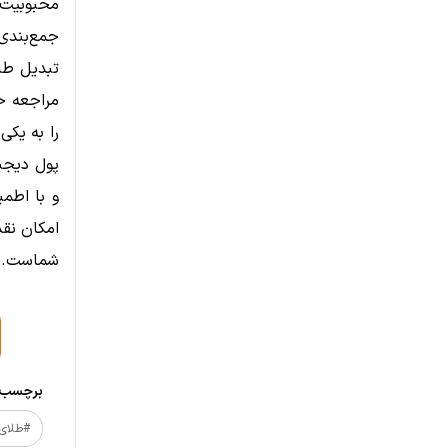
محبوبیت ط
جمع‌بندی
تبدیل طل
مراجعه ح
را به یکی
پول دیجیت
و با اطمی
امکان نقد
شماست.
برچسب‌ه
#طلای