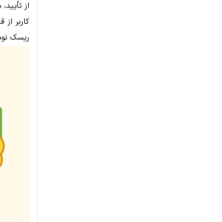
از تأیید، 
کاربر از 
ریسک نوس