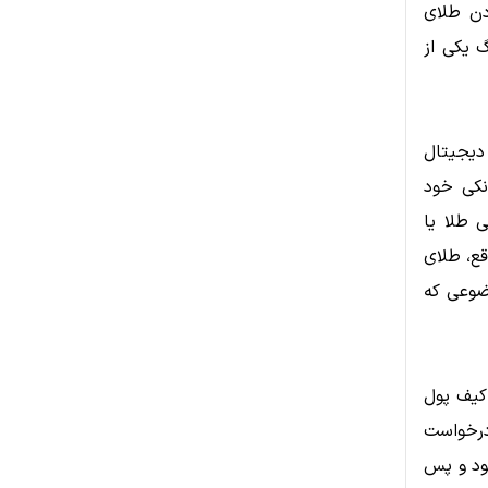
دن طلای
 یکی از
 دیجیتال
نکی خود
ی طلا یا
قع، طلای
ضوعی که
 کیف پول
درخواست
ود و پس