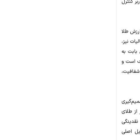
بر کنترل
رزش طلا
یات نیز،
 بابت به
اف است و
 شفافیت،
میم‌گیری
 از طلای
نقدینگی
یل اصلی