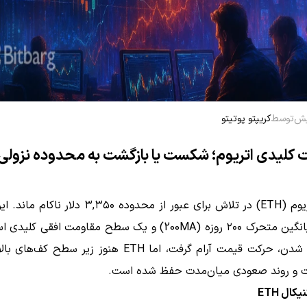
توسط
کریپتو پوتیتو
 کلیدی اتریوم؛ شکست یا بازگشت به محدوده نزولی
قیمت اتریوم (ETH) در تلاش برای عبور از محدوده ۳,۳۵۰ د
شامل میانگین متحرک ۲۰۰ روزه (200MA) و یک سطح مقاومت افقی 
از این رد شدن، حرکت قیمت آرام گرفت، اما ETH هنوز زیر سطح ک
ت و روند صعودی میان‌مدت حفظ شده است.
ال ETH