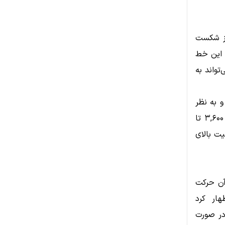
وامبر همچنان صعودی است. ETH پس از شکست
 این خط
تواند به
د است و به نظر
می‌رسد آماده یک بازگشت صعودی جدید باشد. مقاومت بعدی در محدوده ۳,۶۰۰ تا
یده می‌شود. تثبیت بالای
۲ است که پس از آن حرکت
ی، اظهار کرد
 در صورت