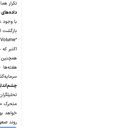
تکرار همان 
داده‌های ب
بازگشت است. تح
اکتبر که –۵۰۰ میلیون دلار بود، بهبود یافته اس
هفته‌ها 
سرمایه‌گذ
چشم‌انداز
روند صعود