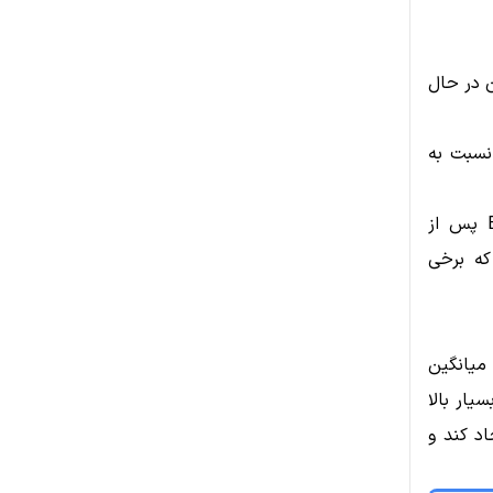
 خریداران در حال
شده، اما نسبت به
همچنین Glassnode گزارش داد که جریان ورودی به ETFهای اسپات ETH پس از
که برخی
شکند و بالای میانگین
ل حرکت تا محدوده ۳,۶۰۰ تا ۳,۸۰۰ دلار بسیار بالا
شتری ایجاد کند و