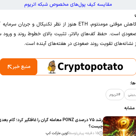
مقایسه کیف پول‌های مخصوص شبکه اتریوم
با وجود کاهش موقتی مومنتوم، ETH هنوز از نظر تکنیکال و جریان سر
عودی است. حفظ کف‌های بالاتر، تثبیت بالای خطوط روند و ورود سر
منبع خبر
ا:
بینی
#اتریوم
 مشابه
رشد ۷۵ درصدی PONZ معامله‌ گران را غافلگیر کرد؛ گام بعد
چیست؟
15 دقیقه پیش
توسط
کوین مارکت کپ