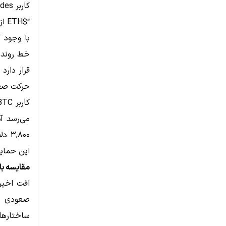
کاربر Daan Crypto Trades در توییتر نوشت:
“$ETH از Daily 200MA/EMA و سطح افقی ~۳,۳۵۰ رد شد.”
خط روند 
قرار دارد
حرکت صعو
این حمایت
مقایسه با
ساختارهای