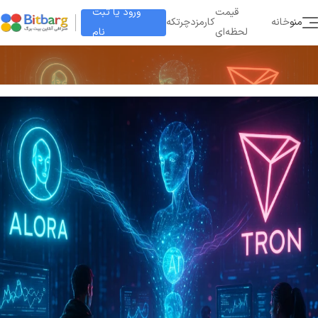
ورود یا ثبت
قیمت
منو
خانه
کارمزد
چرتکه
نام
لحظه‌ای