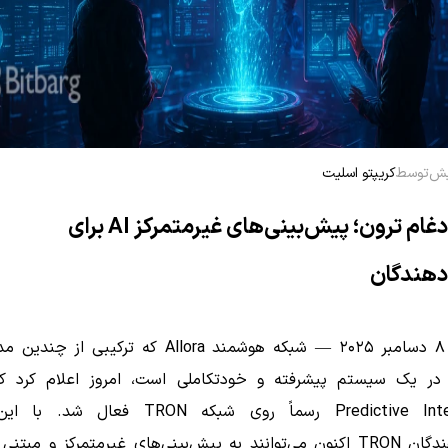
توسط
کریپتو اسلیت
آلورا با ادغام ترون؛ پیش‌بینی‌های غیرمتمرکز AI برای
دهندگان
نیویورک، ۸ دسامبر ۲۰۲۵ — شبکه هوشمند Allora که ترکیب
Predictive Intelligence رسماً روی شبکه TRON فعا
توسعه‌دهندگان TRON اکنون می‌توانند به پیش‌بینی‌های غیرمتمرکز و مب