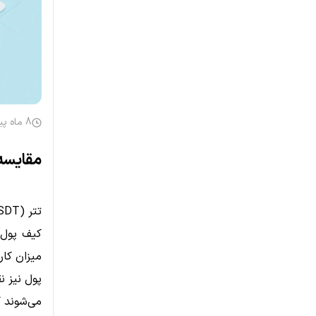
8 ماه پیش
مقایسه 
کیف پول‌ه
میزان کار
پول نیز ن
می‌شوند ک