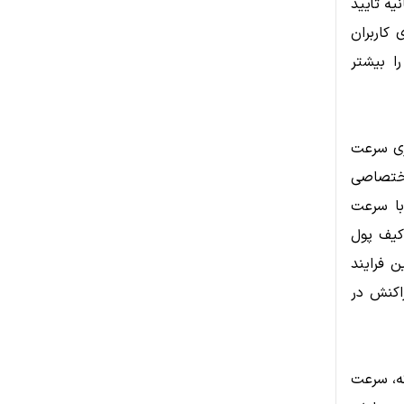
 نمی‌شود. در ارسال تتر TRC20 معمولاً تراکنش‌ها زیر ۱۰ ثانیه تأیید
کاربران
ا بیشتر
اری سرعت
اختصاصی
تراکنش‌های تتر در شبکه‌هایی مانند ترون، اتریوم و BNB Chain با سرعت
کیف پول
 این فرایند
اکنش در
شبکه، سرعت