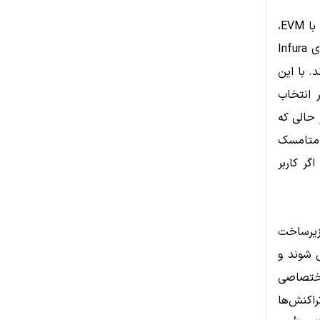
به‌عنوان یکی از محبوب‌ترین کیف پول‌های اتریوم و شبکه‌های سازگار با EVM،
سرعت مناسبی در ارسال تراکنش‌ها ارائه می‌دهد. این کیف پول از نودهای قوی Infura
. با این
 انتخاب
حالی که
نکه متامسک
گر کاربر
زیرساخت
 شوند و
Trust Wallet از نودهای اختصاصی
اکنش‌ها