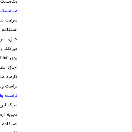
متامسک (etaMask
متامسک
استفاده م
حال، سرع
می‌کند. 
اجازه تعی
کارمزد م
تراست ولت (Wallet
تراست وا
سبک این 
استفاده 