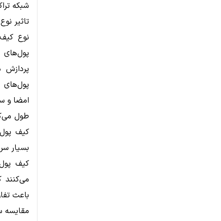
شبکه ترا
تاثیر نوع
نوع کیف 
پردازش م
امضا و سپ
طول می‌کش
کیف پول‌
بسیار سری
کیف پول‌
می‌کنند 
باعث تفاو
مقایسه س