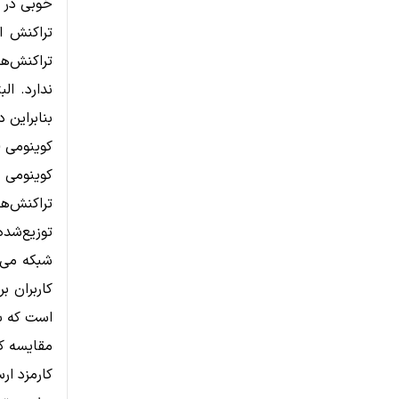
خوبی در ا
تراکنش ان
ندارد. ال
بنابراین 
کوینومی (Coinomi
کوینومی 
توزیع‌شده
است که به‌ندرت با مشکل
مقایسه کا
کارمزد ار