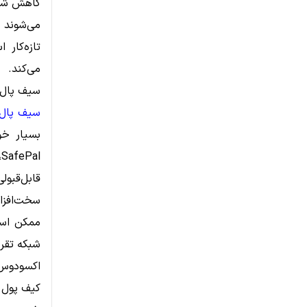
می‌شوند 
تازه‌کار
می‌کند.
سیف پال (fePal
سیف پال
بسیار خو
قابل‌قبو
ممکن است
شبکه تقریب
اکسودوس (odus