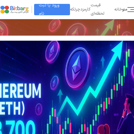
ورود یا ثبت
قیمت
منو
خانه
کارمزد
چرتکه
نام
لحظه‌ای