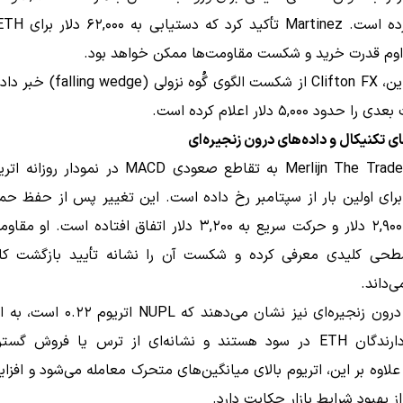
وم قدرت خرید و شکست مقاومت‌ها ممکن خواهد بود.
علاوه بر این، Clifton FX از شکست الگوی گُ
حدود ۵,۰۰۰ دلار اعلام کرده است.
ی تکنیکال و داده‌های درون زنجیره‌ای
تحلیلگر Merlijn The Trader به تقاطع صعودی MACD در نمود
برای اولین بار از سپتامبر رخ داده است. این تغییر پس از حفظ ح
سطحی کلیدی معرفی کرده و شکست آن را نشانه تأیید بازگشت کا
‌داند.
داده‌های درون زنجیره‌ای نیز نشان می‌دهند که
که اکثر دارندگان ETH در سود هستند و نشانه‌ای از ترس یا فروش گ
علاوه بر این، اتریوم بالای میانگین‌های متحرک معامله می‌شود و اف
ز بهبود شرایط بازار حکایت دارد.