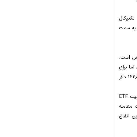
 تکنیکال
 به سمت
در حال افزایش است.
ما برای
رسیدن به سقف تاریخی $100K نیاز به عبور از محدوده مقاومت ۹۹,۰۷۰ و ۱۲۲,۰۶۰ دلار
افزایش حجم معاملات در روزهای اخیر، به ویژه پس از برداشته شدن محدودیت ETF
لار در ۳۰ دقیقه نخست معامله
ین اتفاق