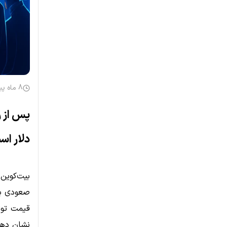
8 ماه پیش
دلار ا
قیمت توا
نشان دهد