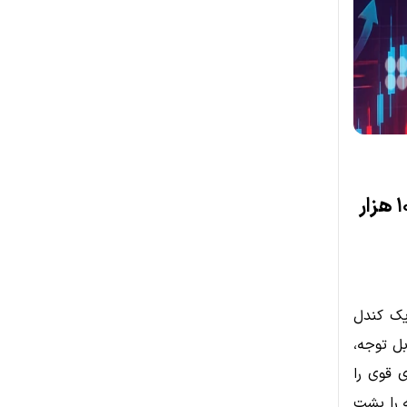
پس از رشد چشمگیر، آیا بیت کوین (BTC) آماده صعود به ۱۰۰ هزار
ت یک کندل
 قابل توجه،
 قوی را
 را پشت