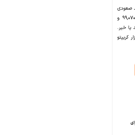
و ادامه روند صعودی
قرار گرفته است. معامله‌گران اکنون تمرکز خود را بر روی مقاومت‌های $99,070 و
ند سقف تاریخی $100K را ثبت کند یا خیر.
ر کریپتو
ای