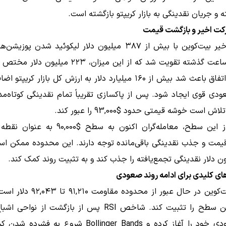
 و جریان نقدینگی به بازار کریپتو بازگشته است.
کت اخیر و بازگشت قیمت
افزایش اخیر بیت‌کوین با بیش از ۳۸۷ میلیون دلار لیکوئید شدن پ
طی ۲۴ ساعت گذشته تقویت شد که از این میزان، ۲۲۳ میلی
بود. این اتفاق باعث شد بیش از ۱۶۰ میلیارد دلار به ارزش کل بازار کریپ
ش است خوشه قیمتی حدود $93,000 را عبور کند.
با عبور از این سطح، معامله‌گران اکنون به سطح $000
یمت و جذب نقدینگی باقی‌مانده توجه دارند. این محدوده ممکن ا
ی کلیدی برای ادامه روند صعودی
قیمت بیت‌کوین در حال عبور از محدوده مقا
می‌کند این سطح را تثبیت کند. شاخص RSI پس از بازگشت از نو
روند صعودی خود را آغاز کرده و Bollinger Bands شروع به فش