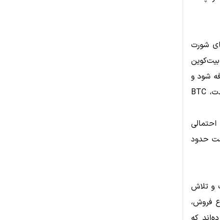
وزیشن‌های شورت
ون دلار مختص بیت‌کوین
تو اضافه شود و
شتاب صعودی قوی ایجاد شود. پس از پاکسازی تقریباً تمام نقدینگی کوتاه‌مدت، BTC
90, به عنوان نقطه احتمالی
ست حدود
ومت ۹۱,۲۱۰ تا ۹۲,۰۴۳ دلار است و تلاش
احی اشباع فروش،
رده شدن کرده‌اند که