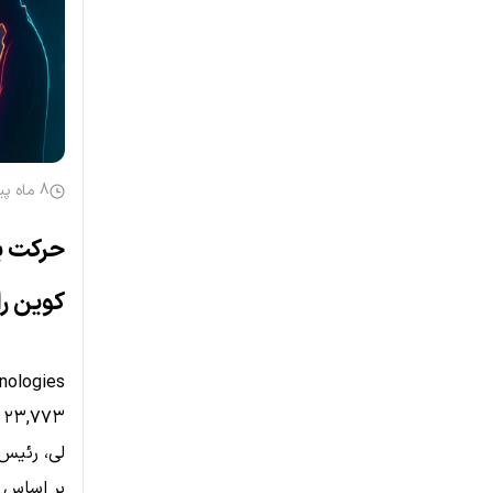
8 ماه پیش
حرکت بز
کوین را
لی، رئیس BitMine، پیش‌بینی خود از سقف تاریخی بیت‌کوین (BTC) را تع