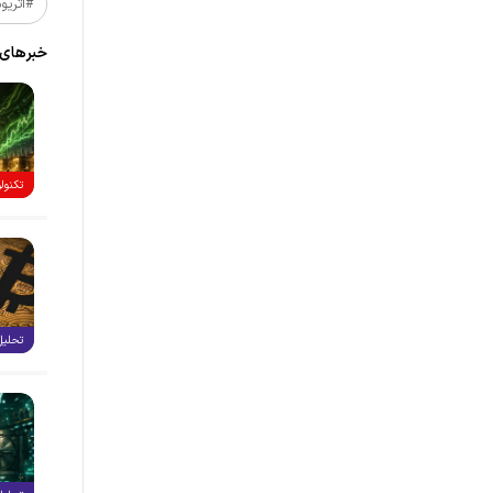
#اتریو
خبر‌های
تکنول
تحلیل