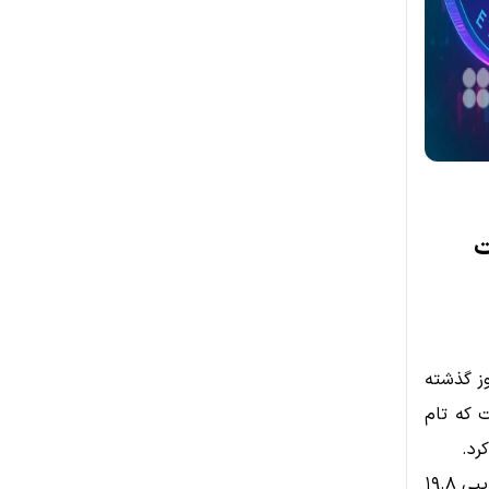
ت
 سه روز گذشته
رفت که تام
بر اساس گزارش Lookonchain، این شرکت روز دوشنبه ۷,۰۸۰ ETH به ارزش تقریبی ۱۹.۸