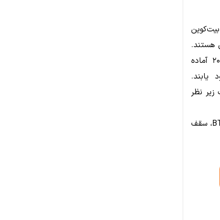
بینی بیت‌کوین
 هستند.
به نظر می‌رسد بیت‌کوین و اتریوم برای یک بازگشت احتمالی در ژانویه ۲۰۲۶ آماده
 یابند.
 زیر نظر
کلیدواژه‌ها برای سئو: BitMine، خرید اتریوم، ETH، اتریوم، تام لی، بیت‌کوین، BTC، سقف