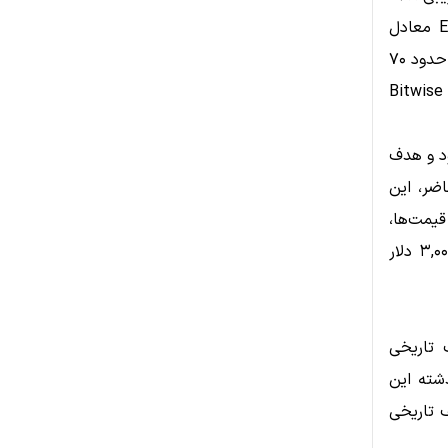
میلیون دلار خریداری کرد. پیش از آن، همان کیف‌پول روز شنبه ۱۶,۶۹۳ ETH معادل
حدود ۵۰.۱ میلیون دلار خریداری کرده بود. مجموع این خریدها طی سه روز به حدود ۷۰
میلیون دلار رسید. این تحرکات ادامه‌ای بر روند هفته گذشته است که در آن Bitwise
ار محسوب می‌شود و هدف
در حال حاضر، این
قیمت‌ها،
وضعیت حسابداری در زیان است، زیرا میانگین خرید هر توکن ETH حدود ۳,۰۰۸ دلار
ده بود که بیت‌کوین تا پایان ۲۰۲۵ سقف تاریخی
گذشته این
 تاریخی