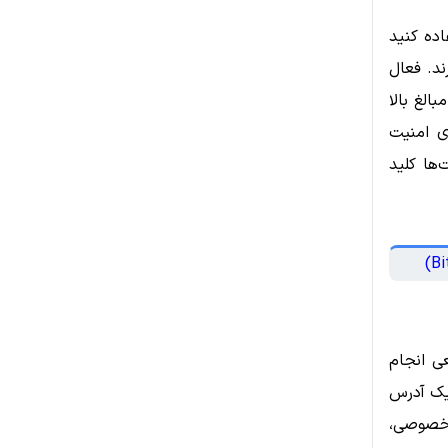
اده کنید
ند. فعال
الغ بالا
ی امنیت
‌ها کلید
ی انجام
یک آدرس
 خصوصی،