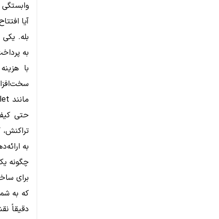
وابستگی ب
آیا افتتا
بله. یکی 
به پرداخت
با هزینه
سخت‌افزا
حتی کیف 
تراکنش، ک
به ارائه‌
چگونه یک
برای ساخ
که به شم
دقیقاً نق