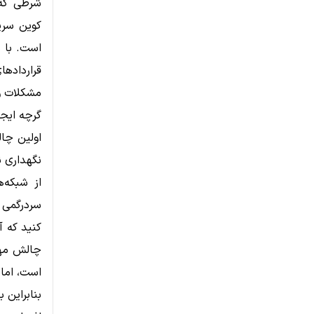
شرطی که 
کوین سری
است. با د
قراردادهای هوشمند و 
مشکلات و 
گرچه ایجا
اولین چا
سردرگمی 
کنید که آ
چالش مهم
است، اما 
بنابراین 