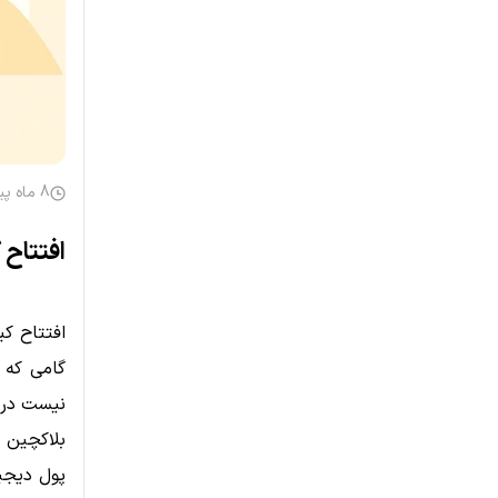
8 ماه پیش
افتتاح 
افتتاح کی
گامی که ب
نیست در ب
بلاکچین و
پول دیجی