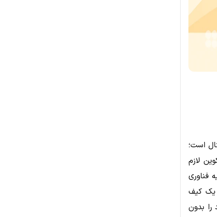
تال است؛
وین لازم
ه فناوری
ت یک کیف
را بدون