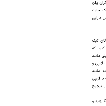
I عمل می‌کند و دیگران برای
یک عبارت
خش دارایی
یگان کیف
کنید که
لی مانند
دیت آی‌پی و
ه مانند
 با آی‌پی
را ترجیح
برای ایجاد کیف پول کافی است برنامه را نصب کرده، روی گزینه Create Wallet بزنید و