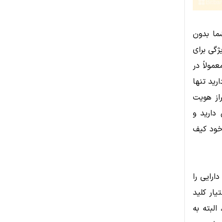
این معنا که شما بدون
ژگی برای
مولاً در
رید تنها
از هویت
دارید و
 خود کیف
ارایی را
یار کلید
لبته به