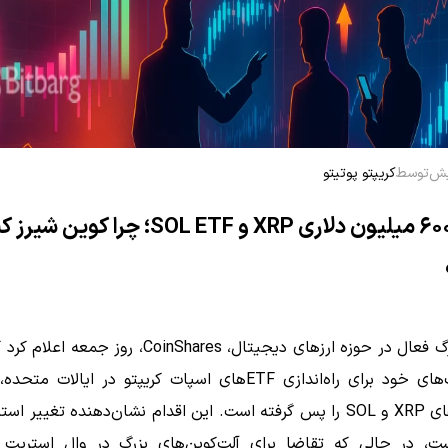
توسط
کریپتو پوتیتو
رقابت ۶۰۰ میلیون دلاری XRP و SOL ETF؛ چرا کوین‌ شیر
شرکت بزرگ فعال در حوزه ارزهای دیجیتال، CoinShares، روز ج
درخواست‌های خود برای راه‌اندازی ETFهای اسپات کریپتو در ایالات 
فایلینگ‌های XRP و SOL را پس گرفته است. این اقدام نشان‌دهنده تغییر ا
، در حالی که تقاضا برای آلت‌کوین‌های بزرگ در وال استریت