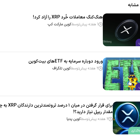
 مشابه
هنگ‌کنگ معاملات خُرد XRP را آزاد کرد!
1 هفته پیش
توسط
کوین مارکت کپ
ورود دوباره سرمایه به ETFهای بیت‌کوین!
2 هفته پیش
توسط
کوین تلگراف
برای قرار گرفتن در میان ۱ درصد ثروتمندترین دار
مقدار ریپل نیاز دارید؟!
2 هفته پیش
توسط
کوین پدیا
‌گذاری