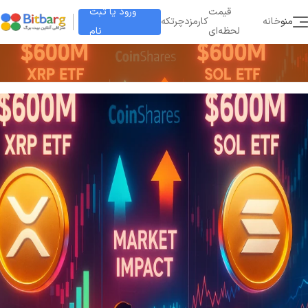
ورود یا ثبت
قیمت
منو
خانه
کارمزد
چرتکه
نام
لحظه‌ای