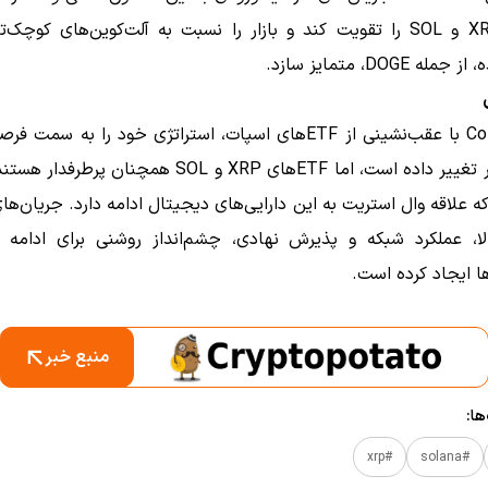
قیمت XRP و SOL را تقویت کند و بازار را نسبت به آلت‌کوین‌های کوچک
ه DOGE، متمایز سازد.
CoinShares با عقب‌نشینی از ETFهای اسپات، استراتژی خود را به سم
سود بالاتر تغییر داده است، اما ETFهای XRP و SOL همچنان پ
ه علاقه وال استریت به این دارایی‌های دیجیتال ادامه دارد. جریان‌ها
لا، عملکرد شبکه و پذیرش نهادی، چشم‌انداز روشنی برای ادامه 
ها ایجاد کرده است.
منبع خبر
ا:
#xrp
#solana