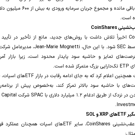
چشمگیر باقی مانده و مجموع جریان سرمایه ورودی
 است.
نی CoinShares
اسپات توسط SEC شود. با این حال، n-Marie Mognetti
رصت‌های تمایز و حاشیه سود پایدار محدود است، زیرا بازار آمر
کز شده است.
این شرکت همچنین اعلام کرد که به جای ادامه رقابت
‌های با حاشیه سود بالاتر تمرکز کند، به‌خصوص پیش از برنامه‌ری
لیست شدن در نزدک از طریق ادغام ۱.۲ میلی
Investme
XR و SOL
با وجود عقب‌نشینی CoinShares، سایر ETFهای اسپات همچنان عم
ثال: