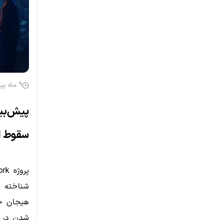
9 ماه پیش
سقوط 
شناخته م
هیجان جه