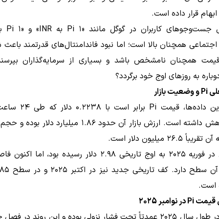
 ابهام قرار داده است.
جتماعی همچنان بالا است؛ اما نبود فاندامنتال‌های قدرتمند باعث 
دوباره به روزهای اوج خود برگردد؟
ت بازار
طبق آخرین داده‌ها، قیمت Pi برا
۱.۲۳٪ کاهش داشته است. ارزش بازار آن حدود ۱.۸۶ میلیارد دلا
این توکن در فوریه ۲۰۲۵ به اوج تاریخی ۲.۹۸ دلار رسیده بود، اما 
است.
در نوامبر ۲۰۲5
توکن PI در طول سال ۲۰۲۵ عمدتاً تحت فشار نزولی بوده و این روند در فص