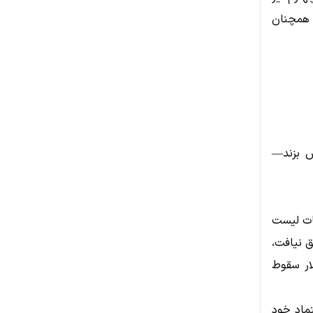
فشار فروش همچنان
مت‌های ۰.۴۵ و ۰.۶۶ دلار را پس بزند—
 از شایعات لیست
ق نیافت،
شد قیمت به‌ترتیب تا ۰.۴۰، ۰.۳۴۴ و نهایتاً ۰.۱۸۵ دلار سقوط
تماد خود