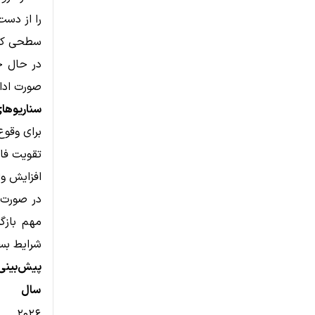
سطحی که ب
صورت ادام
سناریوهای قیمت PI
برای وقو
تقویت فاند
افزایش و
شرایط بسیار صعودی 
پیش‌بینی قیمت Pi ا
سال
۲۰۲۶