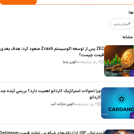
ا:
#پیش_بینی
 مشابه
ZEC پس از توسعه اکوسیستم Zcash صعود کرد؛ هدف بعدی
قیمت چیست؟
2 روز پیش
توسط
کوین پدیا
چرا تحولات استراتژیک کاردانو اهمیت دارد؟ بررسی آينده جدی
کاردانو
2 روز پیش
توسط
کوین مارکت کپ