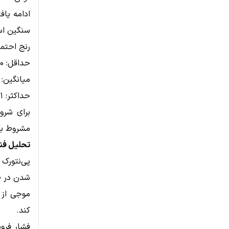
سنگین ا
رنج احتمالی قیمت د
حداقل: ۰.۱۰ دلار
میانگین: ۰.۲۵ دلار
حداکثر: ۰.۸۱ دلار
مشروط به 
تحلیل فنی Pi Network در
شدن در صر
کند.
فشار فروش