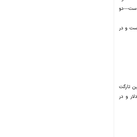
گین‌های ۲۰ و ۵۰ روزه مانده است—دو
در حال نوسان است و در
 محدوده ۰.۴۰ تا ۰.۴۵ دلار، اولین تارگت
۰.۸۱ دلار خواهد بود. تارگت‌های بالاتر شامل ۱.۰۰ دلار، ۱.۶۵ دلار و در