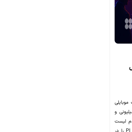
P در حال
نگ موبایلی
لیونی و
دم لیست
شدن در صرافی‌های معتبر، کمبود نقدینگی و نبود کاربرد واقعی، آینده توکن PI را در