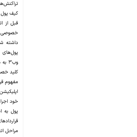
تراکنش‌ها
کیف پول 
قبل از اتصال 
خصوصی هم
داشته شو
پول‌های 
وب۳ 
کلید خصو
مفهوم قرا
خود اجرا
قراردادها
مراحل اتص