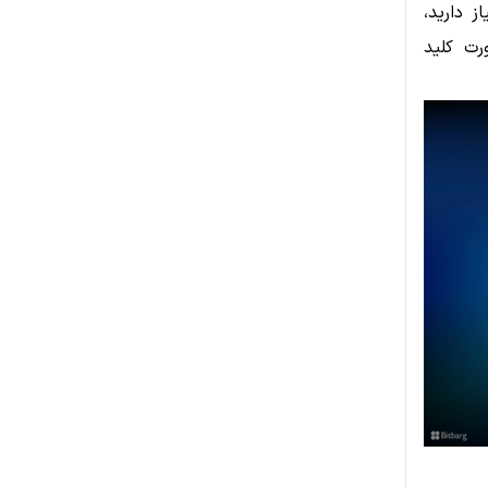
ز دارید،
رت کلید