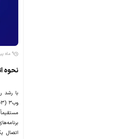
9 ماه پیش
نحوه ات
با رشد رو