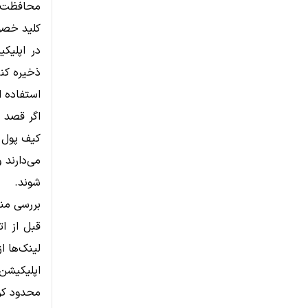
محافظت ا
کلید خصوص
در اپلیک
ذخیره کنی
استفاده ا
کیف پول س
می‌دارند 
شوند.
بررسی منب
قبل از ا
لینک‌ها ا
اپلیکیشن‌
محدود کر