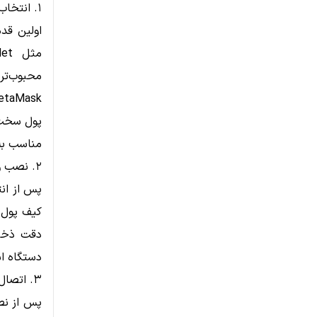
۱. انتخاب کیف پول مناسب
مثل MetaMask ،
محبوب‌تر
پول سخت‌
مناسب به 
۲. نصب و راه‌اندازی کیف پول
پس از ان
کیف پول م
دقت ذخیر
دستگاه اس
۳. اتصال کیف پول به اپلیکیشن وب۳