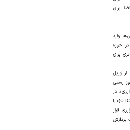
ضا برای
ها وارد
آمریکا در حوزه
سیر شفاف‌تری برای
از آوریل
ر مجوز رسمی
مزارزی»، در
اکتبر ۲۰۲۵ موفق شد مجوز «ارائه‌دهنده مشتقات خارج از بورس (OTC Derivatives)» را
زی قرار
 حجم معاملات پردازش