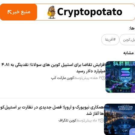
منبع خبر
ا:
ل_کوین
#آفریقا
 مشابه
افزایش تقاضا برای استیبل‌ کوین‌ های سولانا؛ نقدینگی به ۴.۸۱
میلیارد دلار رسید
3 هفته پیش
توسط
کوین مارکت کپ
همکاری نیویورک و اروپا؛ فصل جدیدی در نظارت بر استیبل‌کوی
ها آغاز شد
2 ماه پیش
توسط
کوین تلگراف
ت