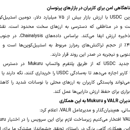
استیبل‌کوین USDC با ارزش بازار بیش از ۷۵ میلیارد دلار، دومین
ت و در مناطقی که دسترسی به ارزهای سخت محدود است، نق
به‌عنوان ذخیره ارزش ایفا می‌کند. براساس د
آفریقا، ۴۳٪ از حجم تراکنش‌های رمزارز مربوط به استیبل‌کوین‌ها است و
نوبی و نیجریه در صدر این روند قرار دارند.
کیف‌پول جدید USDC که از طریق پلتفرم واتسا
میلیون‌ها کاربر اجازه می‌دهد تا به‌سادگی USDC را خریداری کنند، نگ
 می‌تواند وابستگی کاربران به ارزهای محلی با نوسانات شدید را کا
ابزاری برای حفظ ارزش دارایی‌ها عمل کند.
Mu به این همکاری
 هم‌بنیان‌گذار و مدیرعامل VALR، اعلام کرد:
 این همکاری گامی بزرگ در راستای تحقق چشم‌انداز مشترک ما برای 