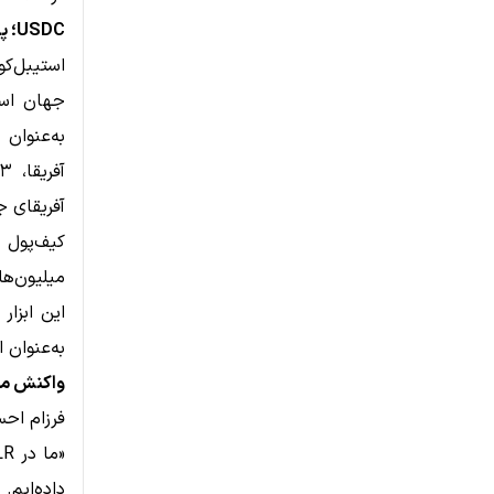
USDC؛ پناهگاهی امن برای کاربران در بازارهای پرنوسان
جهان اس
آفریقای ج
این ابزار
به‌عنوان 
واکنش مدیران VALR و kuru
فرزام احسانی،
داده‌ایم.