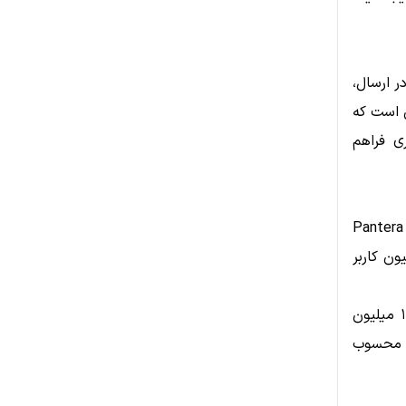
ن در ارسال،
Mukur به‌سوی پلتفرمی است که
ری فراهم
VALR که در سال ۲۰۱۸ تأسیس شده، توسط سرمایه‌گذاران بزرگی همچون Pantera
C و F-Prime پشتیبانی می‌شود و بیش از ۱.۶ میلیون کاربر
Mukuru نیز با ارائه خدمات مالی در بیش از ۵۷۰ مسیر پرداخت، بیش از ۱۰۰ میلیون
ی محسوب