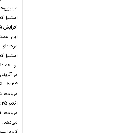
میلیون‌ه
استیبل‌کو
افزایش شف
این همکا
توسعه دار
در آفریقا
دریافت ک
کرده است