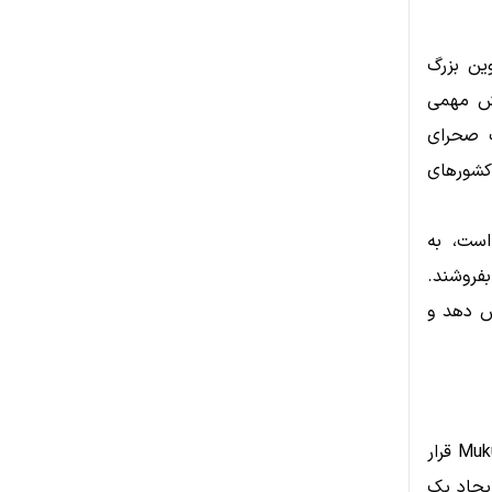
 استیبل‌کوین بزرگ
ش مهمی
اده‌های Chainalysis، در جنوب صحرای
 کشورهای
پ Mukuru در دسترس است، به
ه دارند یا بفروشند.
هش دهد و
«ما در VALR افتخار می‌کنیم زیرساخت لازم برای این سرویس را در اختیار Mukuru قرار
ایجاد یک