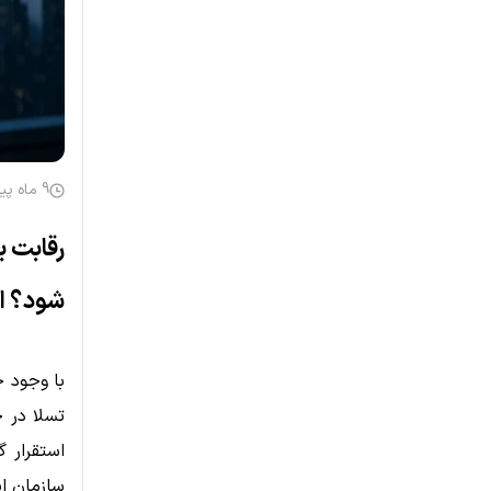
9 ماه پیش
رقابت ب
شود؟ ای
با وجود چ