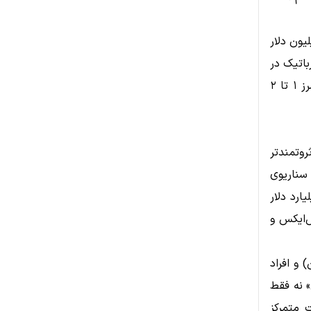
یون دلار
باتیک در
سطح صنعتی و شهری به کار گرفته شوند، ثروت ماسک می‌تواند به‌راحتی از مرز ۱ تا ۲
دلار از ماسک ثروتمندتر
رد. در سناریوی
ارزش ۳ تریلیون دلار برسد، ثروت ماسک حدود ۹۰۰ میلیارد دلار
شد اسپیس‌ایکس و
 و افراد
» نه فقط
 متمرکز