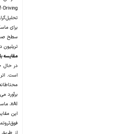
Self-Driving» تس
تحلیل‌گرا
برای ماسک
تریلیون دل
مقایسه با 
xAI، ماسک به‌راحتی از مرز ۱ تریلیون دلار عبور می‌کند.
این مقایس
فوق‌ثروتم
از طریق 