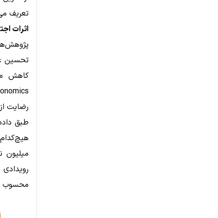
تعریف می
اثرات اجت
تحسین عمو
رضایت از 
میلیون ن
رویدادی 
محسوب م