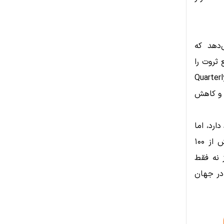
Cambridge Unive نشان می‌دهد که
 ثروت را
له در Quarterly Journal of
ی و کاهش
هان وجود دارد، اما
هیچ‌کدام به مرز تریلیون نرسیده‌اند. یک تریلیون دلار معادل دارایی کل بیش از ۱۰۰
 نه فقط
در جهان