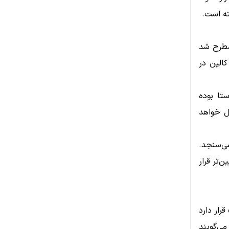
ته است.
تین بار توسط رائول پال (Raoul Pal) از مؤسسه Real Vision مطرح شد
Colin Talks Cr تأیید شد. کالین در
متی بیت‌کوین با اوج شاخص PMI هم‌راستا بوده
ول خواهد
 را می‌سنجد.
پایین‌تر قرار
طبق جدیدترین داده‌ها، شاخص تولید ISM برای هفت ماه متوالی زیر سطح ۵۰ قرار دارد
می‌گویند